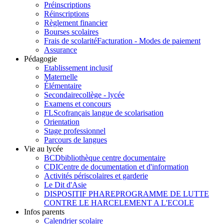
Préinscriptions
Réinscriptions
Règlement financier
Bourses scolaires
Frais de scolarité
Facturation - Modes de paiement
Assurance
Pédagogie
Etablissement inclusif
Maternelle
Élémentaire
Secondaire
collège - lycée
Examens et concours
FLSco
français langue de scolarisation
Orientation
Stage professionnel
Parcours de langues
Vie au lycée
BCD
bibliothèque centre documentaire
CDI
Centre de documentation et d'information
Activités périscolaires et garderie
Le Dit d'Asie
DISPOSITIF PHARE
PROGRAMME DE LUTTE
CONTRE LE HARCELEMENT A L'ECOLE
Infos parents
Calendrier scolaire