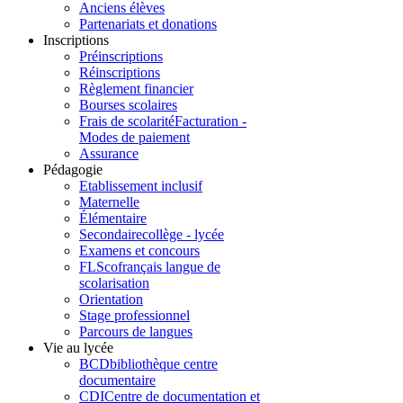
Anciens élèves
Partenariats et donations
Inscriptions
Préinscriptions
Réinscriptions
Règlement financier
Bourses scolaires
Frais de scolarité
Facturation -
Modes de paiement
Assurance
Pédagogie
Etablissement inclusif
Maternelle
Élémentaire
Secondaire
collège - lycée
Examens et concours
FLSco
français langue de
scolarisation
Orientation
Stage professionnel
Parcours de langues
Vie au lycée
BCD
bibliothèque centre
documentaire
CDI
Centre de documentation et