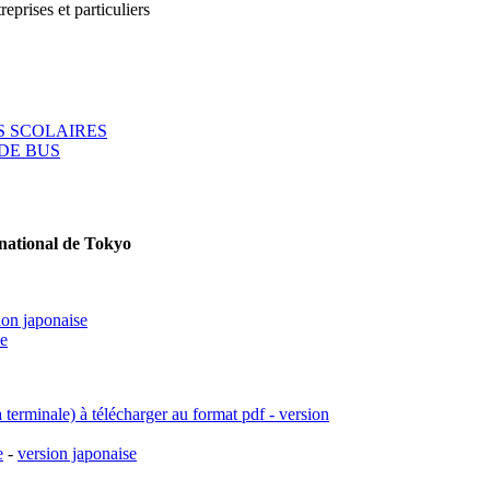
reprises et particuliers
 SCOLAIRES
DE BUS
rnational de Tokyo
ion japonaise
se
a terminale) à télécharger au format pdf - version
e
-
version japonaise