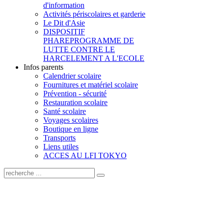
d'information
Activités périscolaires et garderie
Le Dit d'Asie
DISPOSITIF
PHARE
PROGRAMME DE
LUTTE CONTRE LE
HARCELEMENT A L'ECOLE
Infos parents
Calendrier scolaire
Fournitures et matériel scolaire
Prévention - sécurité
Restauration scolaire
Santé scolaire
Voyages scolaires
Boutique en ligne
Transports
Liens utiles
ACCES AU LFI TOKYO