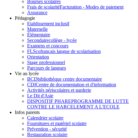
Bourses scolaires
Frais de scolarité
Facturation - Modes de paiement
Assurance
Pédagogie
Etablissement inclusif
Maternelle
Élémentaire
Secondaire
collège - lycée
Examens et concours
FLSco
français langue de scolarisation
Orientation
Stage professionnel
Parcours de langues
Vie au lycée
BCD
bibliothèque centre documentaire
CDI
Centre de documentation et d'information
Activités périscolaires et garderie
Le Dit d'Asie
DISPOSITIF PHARE
PROGRAMME DE LUTTE
CONTRE LE HARCELEMENT A L'ECOLE
Infos parents
Calendrier scolaire
Fournitures et matériel scolaire
Prévention - sécurité
Restauration scolaire