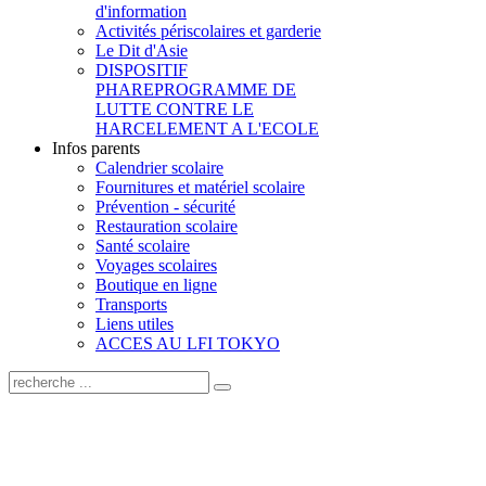
d'information
Activités périscolaires et garderie
Le Dit d'Asie
DISPOSITIF
PHARE
PROGRAMME DE
LUTTE CONTRE LE
HARCELEMENT A L'ECOLE
Infos parents
Calendrier scolaire
Fournitures et matériel scolaire
Prévention - sécurité
Restauration scolaire
Santé scolaire
Voyages scolaires
Boutique en ligne
Transports
Liens utiles
ACCES AU LFI TOKYO