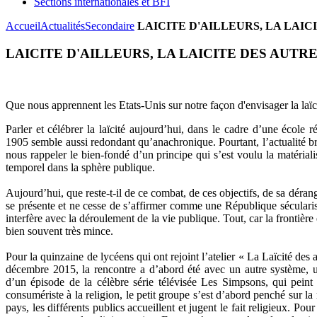
Sections internationales et BFI
Accueil
Actualités
Secondaire
LAICITE D'AILLEURS, LA LAIC
LAICITE D'AILLEURS, LA LAICITE DES AUTR
Que nous apprennent les Etats-Unis sur notre façon d'envisager la laïc
Parler et célébrer la laïcité aujourd’hui, dans le cadre d’une école 
1905 semble aussi redondant qu’anachronique. Pourtant, l’actualité br
nous rappeler le bien-fondé d’un principe qui s’est voulu la matérial
temporel dans la sphère publique.
Aujourd’hui, que reste-t-il de ce combat, de ces objectifs, de sa déran
se présente et ne cesse de s’affirmer comme une République sécularisé
interfère avec la déroulement de la vie publique. Tout, car la frontière 
bien souvent très mince.
Pour la quinzaine de lycéens qui ont rejoint l’atelier « La Laïcité des 
décembre 2015, la rencontre a d’abord été avec un autre système, un
d’un épisode de la célèbre série télévisée Les Simpsons, qui peint a
consumériste à la religion, le petit groupe s’est d’abord penché sur la 
pays, les différents publics accueillent et jugent le fait religieux. P