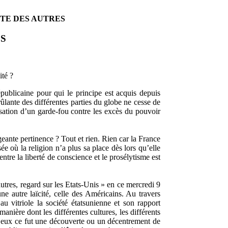
ITE DES AUTRES
ES
ité ?
républicaine pour qui le principe est acquis depuis
ûlante des différentes parties du globe ne cesse de
isation d’un garde-fou contre les excès du pouvoir
geante pertinence ? Tout et rien. Rien car la France
e où la religion n’a plus sa place dès lors qu’elle
entre la liberté de conscience et le prosélytisme est
autres, regard sur les Etats-Unis » en ce mercredi 9
e autre laïcité, celle des Américains. Au travers
u vitriole la société étatsunienne et son rapport
manière dont les différentes cultures, les différents
our eux ce fut une découverte ou un décentrement de