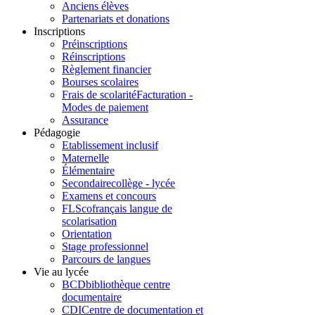
Anciens élèves
Partenariats et donations
Inscriptions
Préinscriptions
Réinscriptions
Règlement financier
Bourses scolaires
Frais de scolarité
Facturation -
Modes de paiement
Assurance
Pédagogie
Etablissement inclusif
Maternelle
Élémentaire
Secondaire
collège - lycée
Examens et concours
FLSco
français langue de
scolarisation
Orientation
Stage professionnel
Parcours de langues
Vie au lycée
BCD
bibliothèque centre
documentaire
CDI
Centre de documentation et