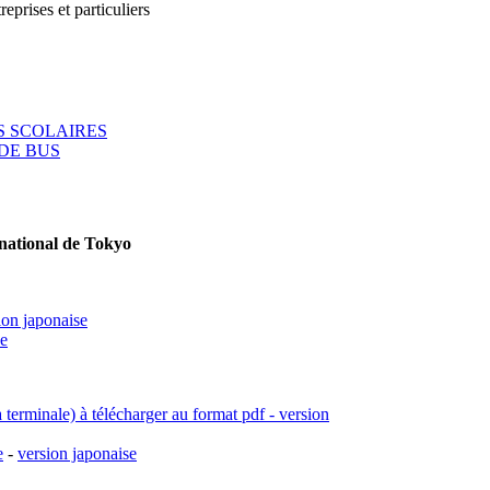
reprises et particuliers
 SCOLAIRES
DE BUS
rnational de Tokyo
ion japonaise
se
a terminale) à télécharger au format pdf - version
e
-
version japonaise