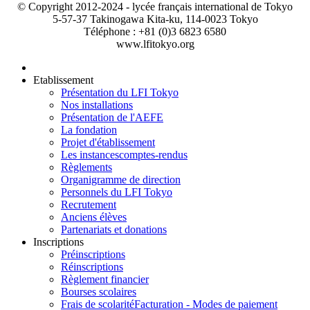
© Copyright 2012-2024 - lycée français international de Tokyo
5-57-37 Takinogawa Kita-ku, 114-0023 Tokyo
Téléphone : +81 (0)3 6823 6580
www.lfitokyo.org
Etablissement
Présentation du LFI Tokyo
Nos installations
Présentation de l'AEFE
La fondation
Projet d'établissement
Les instances
comptes-rendus
Règlements
Organigramme de direction
Personnels du LFI Tokyo
Recrutement
Anciens élèves
Partenariats et donations
Inscriptions
Préinscriptions
Réinscriptions
Règlement financier
Bourses scolaires
Frais de scolarité
Facturation - Modes de paiement