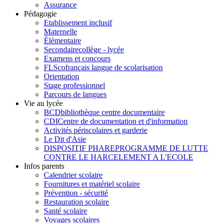
Assurance
Pédagogie
Etablissement inclusif
Maternelle
Élémentaire
Secondaire
collège - lycée
Examens et concours
FLSco
français langue de scolarisation
Orientation
Stage professionnel
Parcours de langues
Vie au lycée
BCD
bibliothèque centre documentaire
CDI
Centre de documentation et d'information
Activités périscolaires et garderie
Le Dit d'Asie
DISPOSITIF PHARE
PROGRAMME DE LUTTE
CONTRE LE HARCELEMENT A L'ECOLE
Infos parents
Calendrier scolaire
Fournitures et matériel scolaire
Prévention - sécurité
Restauration scolaire
Santé scolaire
Voyages scolaires