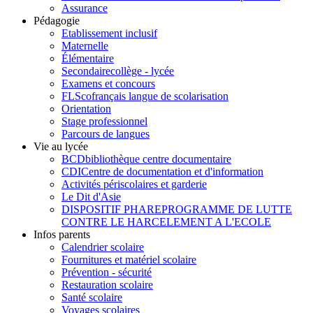
Assurance
Pédagogie
Etablissement inclusif
Maternelle
Élémentaire
Secondaire
collège - lycée
Examens et concours
FLSco
français langue de scolarisation
Orientation
Stage professionnel
Parcours de langues
Vie au lycée
BCD
bibliothèque centre documentaire
CDI
Centre de documentation et d'information
Activités périscolaires et garderie
Le Dit d'Asie
DISPOSITIF PHARE
PROGRAMME DE LUTTE
CONTRE LE HARCELEMENT A L'ECOLE
Infos parents
Calendrier scolaire
Fournitures et matériel scolaire
Prévention - sécurité
Restauration scolaire
Santé scolaire
Voyages scolaires