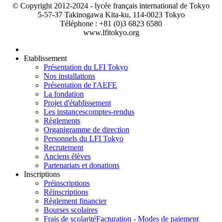
© Copyright 2012-2024 - lycée français international de Tokyo
5-57-37 Takinogawa Kita-ku, 114-0023 Tokyo
Téléphone : +81 (0)3 6823 6580
www.lfitokyo.org
Etablissement
Présentation du LFI Tokyo
Nos installations
Présentation de l'AEFE
La fondation
Projet d'établissement
Les instances
comptes-rendus
Règlements
Organigramme de direction
Personnels du LFI Tokyo
Recrutement
Anciens élèves
Partenariats et donations
Inscriptions
Préinscriptions
Réinscriptions
Règlement financier
Bourses scolaires
Frais de scolarité
Facturation - Modes de paiement