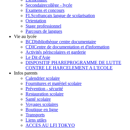
Secondaire
collège - lycée
Examens et concours
FLSco
français langue de scolarisation
Orientation
Stage professionnel
Parcours de langues
Vie au lycée
BCD
bibliothèque centre documentaire
CDI
Centre de documentation et d'information
Activités périscolaires et garderie
Le Dit d'Asie
DISPOSITIF PHARE
PROGRAMME DE LUTTE
CONTRE LE HARCELEMENT A L'ECOLE
Infos parents
Calendrier scolaire
Fournitures et matériel scolaire
Prévention - sécurité
Restauration scolaire
Santé scolaire
Voyages scolaires
Boutique en ligne
Transports
Liens utiles
ACCES AU LFI TOKYO