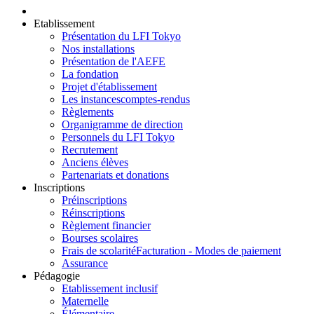
Etablissement
Présentation du LFI Tokyo
Nos installations
Présentation de l'AEFE
La fondation
Projet d'établissement
Les instances
comptes-rendus
Règlements
Organigramme de direction
Personnels du LFI Tokyo
Recrutement
Anciens élèves
Partenariats et donations
Inscriptions
Préinscriptions
Réinscriptions
Règlement financier
Bourses scolaires
Frais de scolarité
Facturation - Modes de paiement
Assurance
Pédagogie
Etablissement inclusif
Maternelle
Élémentaire