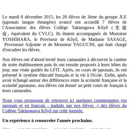
Le mardi 8 décembre 2015, les 28 élèves de 3ème du groupe JLE
(japonais langue étrangère) avancé ont accueilli 7 élèves de
l’Association des élèves Collège Takinogawa Kôyô (
生徒
会,
équivalent du CVLC). Ils étaient accompagnés de Monsieur
YOSHIHARA, le Proviseur de Kôyô, de Madame SASAGE,
Proviseure Adjointe et de Monsieur YAGUCHI, qui était chargé
d'encadrer les élèves.
Nos élèves ont d'abord invité leurs camarades à découvrir la cantine
de notre établissement puis ils ont ensuite proposés à leurs hôtes du
jour, une visite guidée du LFIT. Après, en cours de japonais, ils ont
présenté le système éducatif français et la vie à l'école. Enfin, après
avoir échangé autour des différences entre la scolarité française et la
scolarité japonaise, nos élèves ont donné un petit cours de français à
leurs camarades.
Nous vous proposons de retrouver ici quelques commentaires (en
japonais et en français - traduits par nos élèves -) des élèves du
Collège Takinogawa Kôyô sur cette journée.
Un expérience à renouveler l'année prochaine.