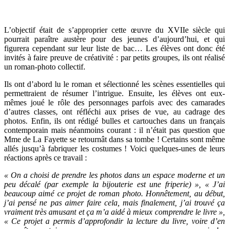
L’objectif était de s’approprier cette œuvre du XVIIe siècle qui
pourrait paraître austère pour des jeunes d’aujourd’hui, et qui
figurera cependant sur leur liste de bac… Les élèves ont donc été
invités à faire preuve de créativité : par petits groupes, ils ont réalisé
un roman-photo collectif.
Ils ont d’abord lu le roman et sélectionné les scènes essentielles qui
permettraient de résumer l’intrigue. Ensuite, les élèves ont eux-
mêmes joué le rôle des personnages parfois avec des camarades
d’autres classes, ont réfléchi aux prises de vue, au cadrage des
photos. Enfin, ils ont rédigé bulles et cartouches dans un français
contemporain mais néanmoins courant : il n’était pas question que
Mme de La Fayette se retournât dans sa tombe ! Certains sont même
allés jusqu’à fabriquer les costumes ! Voici quelques-unes de leurs
réactions après ce travail :
« On a choisi de prendre les photos dans un espace moderne et un
peu décalé (par exemple la bijouterie est une friperie) », « J’ai
beaucoup aimé ce projet de roman photo. Honnêtement, au début,
j’ai pensé ne pas aimer faire cela, mais finalement, j’ai trouvé ça
vraiment très amusant et ça m’a aidé à mieux comprendre le livre »,
« Ce projet a permis d’approfondir la lecture du livre, voire d’en