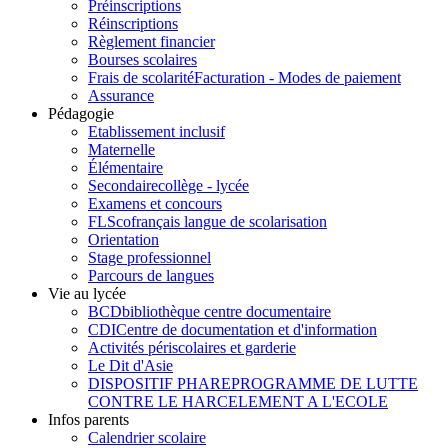
Préinscriptions
Réinscriptions
Règlement financier
Bourses scolaires
Frais de scolarité
Facturation - Modes de paiement
Assurance
Pédagogie
Etablissement inclusif
Maternelle
Élémentaire
Secondaire
collège - lycée
Examens et concours
FLSco
français langue de scolarisation
Orientation
Stage professionnel
Parcours de langues
Vie au lycée
BCD
bibliothèque centre documentaire
CDI
Centre de documentation et d'information
Activités périscolaires et garderie
Le Dit d'Asie
DISPOSITIF PHARE
PROGRAMME DE LUTTE
CONTRE LE HARCELEMENT A L'ECOLE
Infos parents
Calendrier scolaire