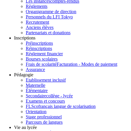
Les instances
comptes-rendus
Règlements
Organigramme de direction
Personnels du LFI Tokyo
Recrutement
Anciens élèves
Partenariats et donations
Inscriptions
Préinscriptions
Réinscriptions
Règlement financier
Bourses scolaires
Frais de scolarité
Facturation - Modes de paiement
Assurance
Pédagogie
Etablissement inclusif
Maternelle
Élémentaire
Secondaire
collège - lycée
Examens et concours
FLSco
français langue de scolarisation
Orientation
Stage professionnel
Parcours de langues
Vie au lycée