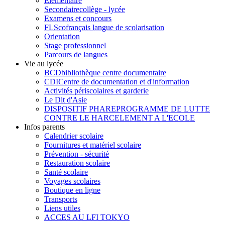
Élémentaire
Secondaire
collège - lycée
Examens et concours
FLSco
français langue de scolarisation
Orientation
Stage professionnel
Parcours de langues
Vie au lycée
BCD
bibliothèque centre documentaire
CDI
Centre de documentation et d'information
Activités périscolaires et garderie
Le Dit d'Asie
DISPOSITIF PHARE
PROGRAMME DE LUTTE
CONTRE LE HARCELEMENT A L'ECOLE
Infos parents
Calendrier scolaire
Fournitures et matériel scolaire
Prévention - sécurité
Restauration scolaire
Santé scolaire
Voyages scolaires
Boutique en ligne
Transports
Liens utiles
ACCES AU LFI TOKYO