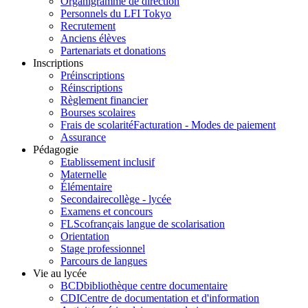
Organigramme de direction
Personnels du LFI Tokyo
Recrutement
Anciens élèves
Partenariats et donations
Inscriptions
Préinscriptions
Réinscriptions
Règlement financier
Bourses scolaires
Frais de scolarité
Facturation - Modes de paiement
Assurance
Pédagogie
Etablissement inclusif
Maternelle
Élémentaire
Secondaire
collège - lycée
Examens et concours
FLSco
français langue de scolarisation
Orientation
Stage professionnel
Parcours de langues
Vie au lycée
BCD
bibliothèque centre documentaire
CDI
Centre de documentation et d'information