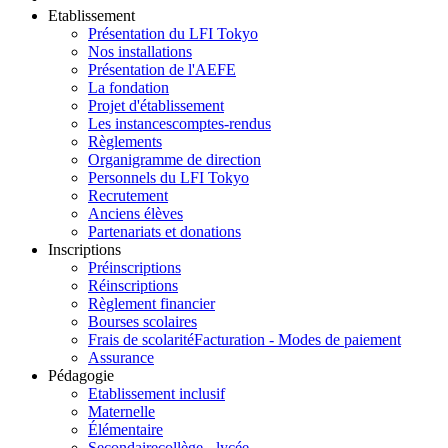
Etablissement
Présentation du LFI Tokyo
Nos installations
Présentation de l'AEFE
La fondation
Projet d'établissement
Les instances
comptes-rendus
Règlements
Organigramme de direction
Personnels du LFI Tokyo
Recrutement
Anciens élèves
Partenariats et donations
Inscriptions
Préinscriptions
Réinscriptions
Règlement financier
Bourses scolaires
Frais de scolarité
Facturation - Modes de paiement
Assurance
Pédagogie
Etablissement inclusif
Maternelle
Élémentaire
Secondaire
collège - lycée