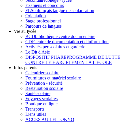
Secondaire
collège - lycée
Examens et concours
FLSco
français langue de scolarisation
Orientation
Stage professionnel
Parcours de langues
Vie au lycée
BCD
bibliothèque centre documentaire
CDI
Centre de documentation et d'information
Activités périscolaires et garderie
Le Dit d'Asie
DISPOSITIF PHARE
PROGRAMME DE LUTTE
CONTRE LE HARCELEMENT A L'ECOLE
Infos parents
Calendrier scolaire
Fournitures et matériel scolaire
Prévention - sécurité
Restauration scolaire
Santé scolaire
Voyages scolaires
Boutique en ligne
Transports
Liens utiles
ACCES AU LFI TOKYO