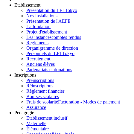
Etablissement
Présentation du LFI Tokyo
Nos installations
Présentation de l'AEFE
La fondation
Projet d'établissement
Les instances
comptes-rendus
Règlements
Organigramme de direction
Personnels du LFI Tokyo
Recrutement
Anciens élèves
Partenariats et donations
Inscriptions
Préinscriptions
Réinscriptions
Règlement financier
Bourses scolaires
Frais de scolarité
Facturation - Modes de paiement
Assurance
Pédagogie
Etablissement inclusif
Maternelle
Élémentaire