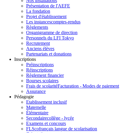
Nos installations
Présentation de l'AEFE
La fondation
Projet d'établissement
Les instances
comptes-rendus
Règlements
Organigramme de direction
Personnels du LFI Tokyo
Recrutement
Anciens élèves
Partenariats et donations
Inscriptions
Préinscriptions
Réinscriptions
Règlement financier
Bourses scolaires
Frais de scolarité
Facturation - Modes de paiement
Assurance
Pédagogie
Etablissement inclusif
Maternelle
Élémentaire
Secondaire
collège - lycée
Examens et concours
FLSco
français langue de scolarisation