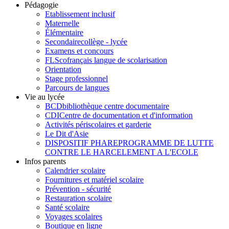
Pédagogie
Etablissement inclusif
Maternelle
Élémentaire
Secondaire
collège - lycée
Examens et concours
FLSco
français langue de scolarisation
Orientation
Stage professionnel
Parcours de langues
Vie au lycée
BCD
bibliothèque centre documentaire
CDI
Centre de documentation et d'information
Activités périscolaires et garderie
Le Dit d'Asie
DISPOSITIF PHARE
PROGRAMME DE LUTTE
CONTRE LE HARCELEMENT A L'ECOLE
Infos parents
Calendrier scolaire
Fournitures et matériel scolaire
Prévention - sécurité
Restauration scolaire
Santé scolaire
Voyages scolaires
Boutique en ligne