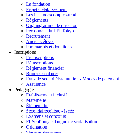
La fondation
Projet d'établissement
Les instances
comptes-rendus
Règlements
Organigramme de direction
Personnels du LFI Tokyo
Recrutement
Anciens élèves
Partenariats et donations
Inscriptions
Préinscriptions
Réinscriptions
Règlement financier
Bourses scolaires
Frais de scolarité
Facturation - Modes de paiement
Assurance
Pédagogie
Etablissement inclusif
Maternelle
Élémentaire
Secondaire
collège - lycée
Examens et concours
FLSco
français langue de scolarisation
Orientation
Stage professionnel