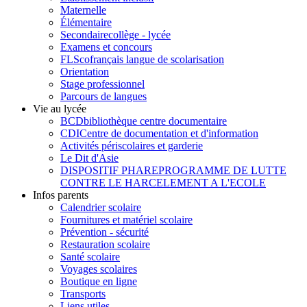
Maternelle
Élémentaire
Secondaire
collège - lycée
Examens et concours
FLSco
français langue de scolarisation
Orientation
Stage professionnel
Parcours de langues
Vie au lycée
BCD
bibliothèque centre documentaire
CDI
Centre de documentation et d'information
Activités périscolaires et garderie
Le Dit d'Asie
DISPOSITIF PHARE
PROGRAMME DE LUTTE
CONTRE LE HARCELEMENT A L'ECOLE
Infos parents
Calendrier scolaire
Fournitures et matériel scolaire
Prévention - sécurité
Restauration scolaire
Santé scolaire
Voyages scolaires
Boutique en ligne
Transports
Liens utiles