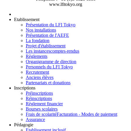
www.lfitokyo.org
Etablissement
Présentation du LFI Tokyo
Nos installations
Présentation de l'AEFE
La fondation
Projet d'établissement
Les instances
comptes-rendus
Règlements
Organigramme de direction
Personnels du LFI Tokyo
Recrutement
Anciens élèves
Partenariats et donations
Inscriptions
Préinscriptions
Réinscriptions
Règlement financier
Bourses scolaires
Frais de scolarité
Facturation - Modes de paiement
Assurance
Pédagogie
Etablissement inclusif