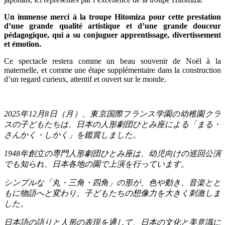
Un immense merci à la troupe Hitomiza pour cette prestation
d’une grande qualité artistique et d’une grande douceur
pédagogique, qui a su conjuguer apprentissage, divertissement
et émotion.
Ce spectacle restera comme un beau souvenir de Noël à la
maternelle, et comme une étape supplémentaire dans la construction
d’un regard curieux, attentif et ouvert sur le monde.
2025
年
12
月
8
日（月）、東京国際フランス学園の幼稚園クラ
スの子どもたちは、日本の人形劇団ひとみ座による「まる・
さんかく・しかく」を鑑賞しました。
1948
年創立の専門人形劇団ひとみ座は、幼児向けの巡回公演
でも知られ、日本各地の園で上演を行っています。
シンプルな「丸・三角・四角」の形が、色や動き、音楽とと
もに物語へと変わり、子どもたちの想像力を大きく刺激しま
した。
日本語の語りと人形の表現を通して、日本の文化と美意識に