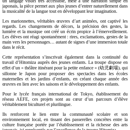
un langage visuel très accessible, mêlé à une narration simple en
japonais, la pièce permet aux plus jeunes d’entrer naturellement dans
la musicalité de la langue tout en développant leur imagination.
Les marionnettes, véritables œuvres d’art animées, ont captivé les
regards. Les changements de décors, la précision des gestes, la
lumière et la musique ont créé un écrin propice à l’émerveillement.
Les élèves ont réagi spontanément : rires, exclamations, gestes de la
main vers les personnages… autant de signes d’une immersion totale
dans le récit.
Cette représentation s’inscrivait également dans la continuité du
travail d’Hitomiza auprès des jeunes enfants. La troupe dispose en
effet d’un « théâtre itinérant pour la petite enfance » (
幼児劇場
), qui
sillonne le Japon pour proposer des spectacles dans les écoles
maternelles et les jardins d’enfants, en créant chaque année des
œuvres en lien avec les saisons et le développement des enfants.
Pour le lycée français international de Tokyo, établissement du
réseau AEFE, ces projets sont au cœur d’un parcours d’élève
véritablement biculturel et plurilingue.
Ils renforcent le lien entre la communauté scolaire et son
environnement local, en tissant des passerelles concrètes entre la
culture française portée par l’établissement et la richesse des arts
japonais, ici représentés par l’excellence de la troupe Hitomiza.