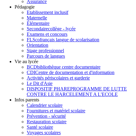
Assurance
Pédagogie
Etablissement inclusif
Maternelle
Élémentaire
Secondaire
collège - lycée
Examens et concours
FLSco
français langue de scolarisation
Orientation
Stage professionnel
Parcours de langues
Vie au lycée
BCD
bibliothèque centre documentaire
CDI
Centre de documentation et d'information
Activités périscolaires et garderie
Le Dit d'Asie
DISPOSITIF PHARE
PROGRAMME DE LUTTE
CONTRE LE HARCELEMENT A L'ECOLE
Infos parents
Calendrier scolaire
Fournitures et matériel scolaire
Prévention - sécurité
Restauration scolaire
Santé scolaire
Voyages scolaires