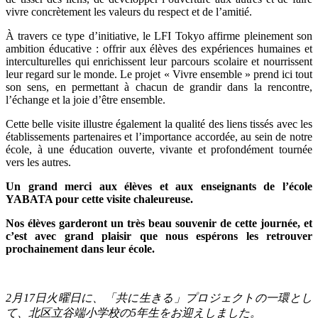
vivre concrètement les valeurs du respect et de l’amitié.
À travers ce type d’initiative, le LFI Tokyo affirme pleinement son
ambition éducative : offrir aux élèves des expériences humaines et
interculturelles qui enrichissent leur parcours scolaire et nourrissent
leur regard sur le monde. Le projet « Vivre ensemble » prend ici tout
son sens, en permettant à chacun de grandir dans la rencontre,
l’échange et la joie d’être ensemble.
Cette belle visite illustre également la qualité des liens tissés avec les
établissements partenaires et l’importance accordée, au sein de notre
école, à une éducation ouverte, vivante et profondément tournée
vers les autres.
Un grand merci aux élèves et aux enseignants de l’école
YABATA pour cette visite chaleureuse.
Nos élèves garderont un très beau souvenir de cette journée, et
c’est avec grand plaisir que nous espérons les retrouver
prochainement dans leur école.
2
月
17
日火曜日に、「共に生きる」プロジェクトの一環とし
て、北区立谷端小学校の
5
年生をお迎えしました。