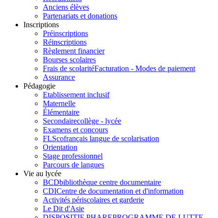
Anciens élèves
Partenariats et donations
Inscriptions
Préinscriptions
Réinscriptions
Règlement financier
Bourses scolaires
Frais de scolarité
Facturation - Modes de paiement
Assurance
Pédagogie
Etablissement inclusif
Maternelle
Élémentaire
Secondaire
collège - lycée
Examens et concours
FLSco
français langue de scolarisation
Orientation
Stage professionnel
Parcours de langues
Vie au lycée
BCD
bibliothèque centre documentaire
CDI
Centre de documentation et d'information
Activités périscolaires et garderie
Le Dit d'Asie
DISPOSITIF PHARE
PROGRAMME DE LUTTE