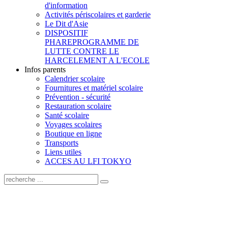
d'information
Activités périscolaires et garderie
Le Dit d'Asie
DISPOSITIF
PHARE
PROGRAMME DE
LUTTE CONTRE LE
HARCELEMENT A L'ECOLE
Infos parents
Calendrier scolaire
Fournitures et matériel scolaire
Prévention - sécurité
Restauration scolaire
Santé scolaire
Voyages scolaires
Boutique en ligne
Transports
Liens utiles
ACCES AU LFI TOKYO