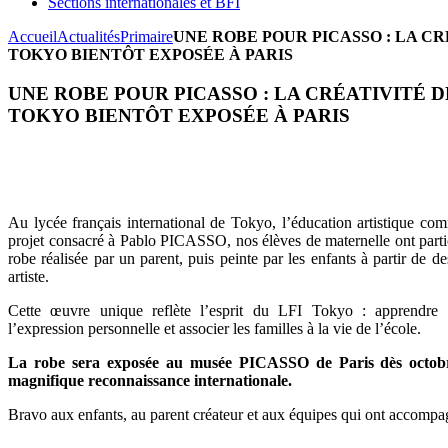
Sections internationales et BFI
Accueil
Actualités
Primaire
UNE ROBE POUR PICASSO : LA C
TOKYO BIENTÔT EXPOSÉE À PARIS
UNE ROBE POUR PICASSO : LA CRÉATIVITÉ 
TOKYO BIENTÔT EXPOSÉE À PARIS
Au lycée français international de Tokyo, l’éducation artistique co
projet consacré à Pablo PICASSO, nos élèves de maternelle ont partic
robe réalisée par un parent, puis peinte par les enfants à partir de de
artiste.
Cette œuvre unique reflète l’esprit du LFI Tokyo : apprendre a
l’expression personnelle et associer les familles à la vie de l’école.
La robe sera exposée au musée PICASSO de Paris dès octobre
magnifique reconnaissance internationale.
Bravo aux enfants, au parent créateur et aux équipes qui ont accompag