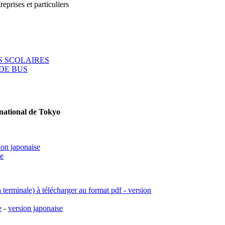
reprises et particuliers
 SCOLAIRES
DE BUS
rnational de Tokyo
ion japonaise
se
a terminale) à télécharger au format pdf - version
e
-
version japonaise