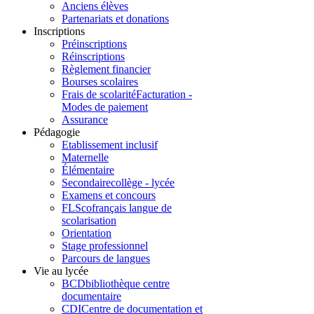
Anciens élèves
Partenariats et donations
Inscriptions
Préinscriptions
Réinscriptions
Règlement financier
Bourses scolaires
Frais de scolarité
Facturation -
Modes de paiement
Assurance
Pédagogie
Etablissement inclusif
Maternelle
Élémentaire
Secondaire
collège - lycée
Examens et concours
FLSco
français langue de
scolarisation
Orientation
Stage professionnel
Parcours de langues
Vie au lycée
BCD
bibliothèque centre
documentaire
CDI
Centre de documentation et