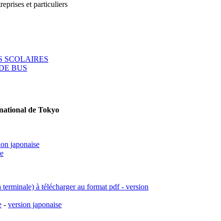
reprises et particuliers
 SCOLAIRES
DE BUS
rnational de Tokyo
ion japonaise
se
a terminale) à télécharger au format pdf - version
e
-
version japonaise