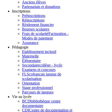
Anciens élèves
Partenariats et donations
Inscriptions
Préinscriptions
Réinscriptions
Règlement financier
Bourses scolaires
Frais de scolarité
Facturation -
Modes de paiement
Assurance
Pédagogie
Etablissement inclusif
Maternelle
Élémentaire
Secondaire
collège - lycée
Examens et concours
FLSco
français langue de
scolarisation
Orientation
Stage professionnel
Parcours de langues
Vie au lycée
BCD
bibliothèque centre
documentaire
CDI
Centre de documentation et