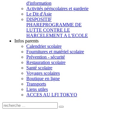
d'information
Activités périscolaires et garderie
Le Dit d'Asie
DISPOSITIF
PHARE
PROGRAMME DE
LUTTE CONTRE LE
HARCELEMENT A L'ECOLE
Infos parents
Calendrier scolaire
Fournitures et matériel scolaire
Prévention - sécurité
Restauration scolaire
Santé scolaire
Voyages scolaires
Boutique en ligne
Transports
Liens utiles
ACCES AU LFI TOKYO