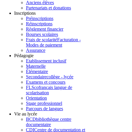
Anciens élèves
Partenariats et donations
Inscriptions
Préinscriptions
Réinscriptions
Règlement financier
Bourses scolaires
Frais de scolarité
Facturation -
Modes de paiement
Assurance
Pédagogie
Etablissement inclusif
Maternelle
Élémentaire
Secondaire
collège - lycée
Examens et concours
FLSco
français langue de
scolarisation
Orientation
Stage professionnel
Parcours de langues
Vie au lycée
BCD
bibliothèque centre
documentaire
CDI
Centre de documentation et