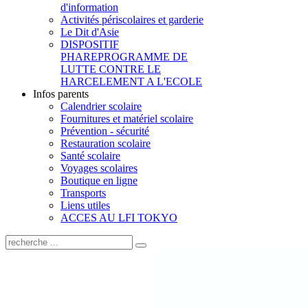
d'information
Activités périscolaires et garderie
Le Dit d'Asie
DISPOSITIF
PHARE
PROGRAMME DE
LUTTE CONTRE LE
HARCELEMENT A L'ECOLE
Infos parents
Calendrier scolaire
Fournitures et matériel scolaire
Prévention - sécurité
Restauration scolaire
Santé scolaire
Voyages scolaires
Boutique en ligne
Transports
Liens utiles
ACCES AU LFI TOKYO