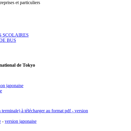
reprises et particuliers
 SCOLAIRES
DE BUS
rnational de Tokyo
ion japonaise
se
a terminale) à télécharger au format pdf - version
e
-
version japonaise