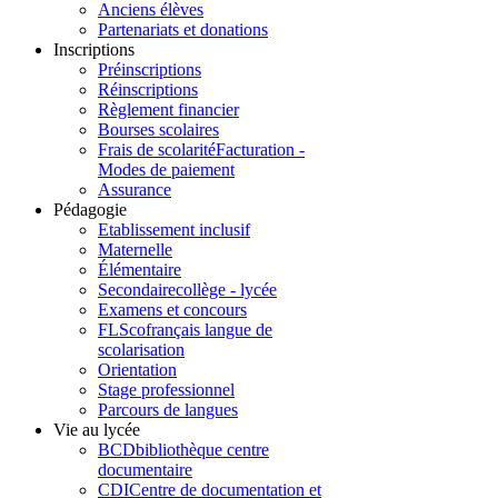
Anciens élèves
Partenariats et donations
Inscriptions
Préinscriptions
Réinscriptions
Règlement financier
Bourses scolaires
Frais de scolarité
Facturation -
Modes de paiement
Assurance
Pédagogie
Etablissement inclusif
Maternelle
Élémentaire
Secondaire
collège - lycée
Examens et concours
FLSco
français langue de
scolarisation
Orientation
Stage professionnel
Parcours de langues
Vie au lycée
BCD
bibliothèque centre
documentaire
CDI
Centre de documentation et