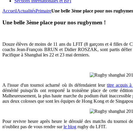
Sections internationales et BFI
Accueil
Actualités
Primaire
Une belle 3ème place pour nos rugbymen
Une belle 3ème place pour nos rugbymen !
Douze élèves de moins de 11 ans du LFIT (
8 garçons et 4 filles d
coachs Jean-François BRUN et Didier ROSZAK, sont partis défier l
Pacifique à Shanghaï les 22 et 23 mai derniers.
A l'issue d'un tournoi acharné où ils défendaient leur
titre acquis 
démérité puisqu'ils ont remporté la troisième place de cette éditi
Malheureusement, la plus haute marche du podium était inaccessible p
aux deux colosses que sont les équipes de Hong Kong et de Singapou
Pour revivre heure après heure le déroulé des matchs du tournoi d
n'oubliez pas de vous rendre sur
le blog
rugby du LFIT.