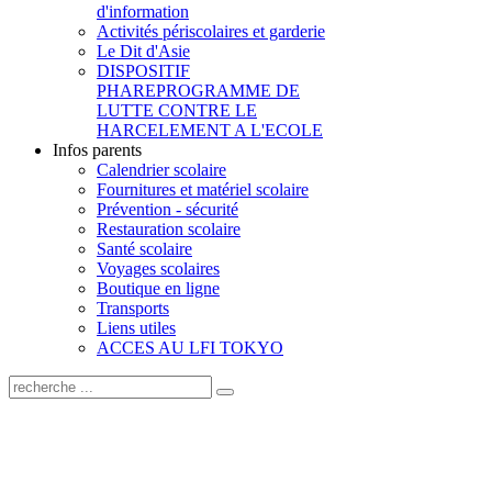
d'information
Activités périscolaires et garderie
Le Dit d'Asie
DISPOSITIF
PHARE
PROGRAMME DE
LUTTE CONTRE LE
HARCELEMENT A L'ECOLE
Infos parents
Calendrier scolaire
Fournitures et matériel scolaire
Prévention - sécurité
Restauration scolaire
Santé scolaire
Voyages scolaires
Boutique en ligne
Transports
Liens utiles
ACCES AU LFI TOKYO