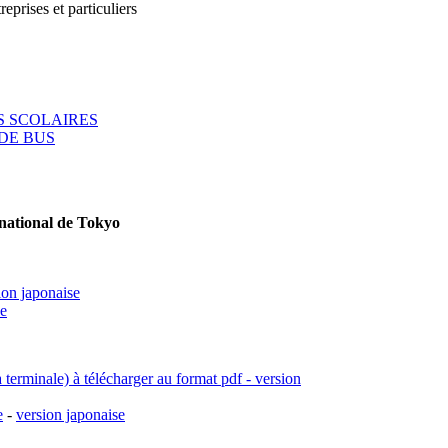
reprises et particuliers
 SCOLAIRES
DE BUS
rnational de Tokyo
ion japonaise
se
a terminale) à télécharger au format pdf - version
e
-
version japonaise