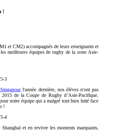
 !
e CM1 et CM2)
accompagnés de leurs enseignants et
es meilleures équipes de rugby de la zone Asie-
à Singapour
l'année dernière, nos élèves n'ont pas
on 2015
de la Coupe de Rugby d’Asie-Pacifique
.
our notre équipe qui a malgré tout bien lutté face
r !
e Shanghaï et en revivre
les moments marquants
,