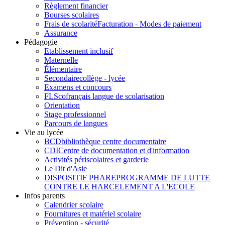
Règlement financier
Bourses scolaires
Frais de scolarité
Facturation - Modes de paiement
Assurance
Pédagogie
Etablissement inclusif
Maternelle
Élémentaire
Secondaire
collège - lycée
Examens et concours
FLSco
français langue de scolarisation
Orientation
Stage professionnel
Parcours de langues
Vie au lycée
BCD
bibliothèque centre documentaire
CDI
Centre de documentation et d'information
Activités périscolaires et garderie
Le Dit d'Asie
DISPOSITIF PHARE
PROGRAMME DE LUTTE
CONTRE LE HARCELEMENT A L'ECOLE
Infos parents
Calendrier scolaire
Fournitures et matériel scolaire
Prévention - sécurité