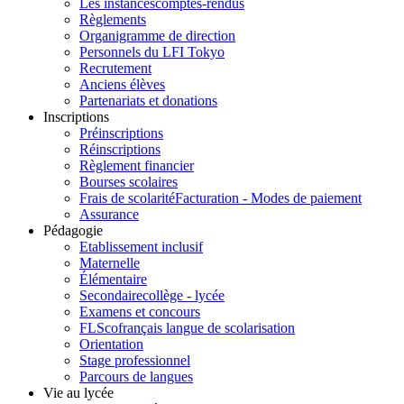
Les instances
comptes-rendus
Règlements
Organigramme de direction
Personnels du LFI Tokyo
Recrutement
Anciens élèves
Partenariats et donations
Inscriptions
Préinscriptions
Réinscriptions
Règlement financier
Bourses scolaires
Frais de scolarité
Facturation - Modes de paiement
Assurance
Pédagogie
Etablissement inclusif
Maternelle
Élémentaire
Secondaire
collège - lycée
Examens et concours
FLSco
français langue de scolarisation
Orientation
Stage professionnel
Parcours de langues
Vie au lycée