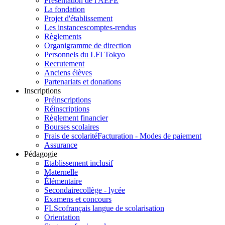
Présentation de l'AEFE
La fondation
Projet d'établissement
Les instances
comptes-rendus
Règlements
Organigramme de direction
Personnels du LFI Tokyo
Recrutement
Anciens élèves
Partenariats et donations
Inscriptions
Préinscriptions
Réinscriptions
Règlement financier
Bourses scolaires
Frais de scolarité
Facturation - Modes de paiement
Assurance
Pédagogie
Etablissement inclusif
Maternelle
Élémentaire
Secondaire
collège - lycée
Examens et concours
FLSco
français langue de scolarisation
Orientation