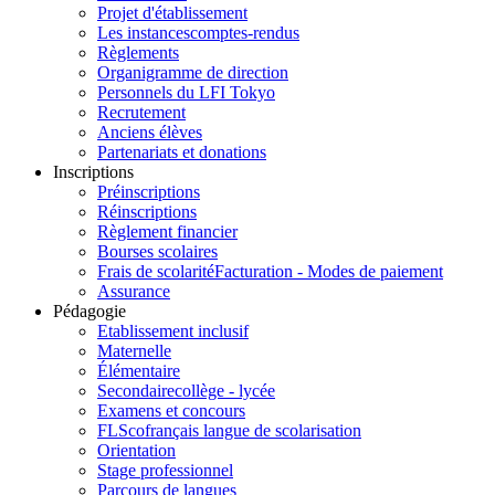
Projet d'établissement
Les instances
comptes-rendus
Règlements
Organigramme de direction
Personnels du LFI Tokyo
Recrutement
Anciens élèves
Partenariats et donations
Inscriptions
Préinscriptions
Réinscriptions
Règlement financier
Bourses scolaires
Frais de scolarité
Facturation - Modes de paiement
Assurance
Pédagogie
Etablissement inclusif
Maternelle
Élémentaire
Secondaire
collège - lycée
Examens et concours
FLSco
français langue de scolarisation
Orientation
Stage professionnel
Parcours de langues