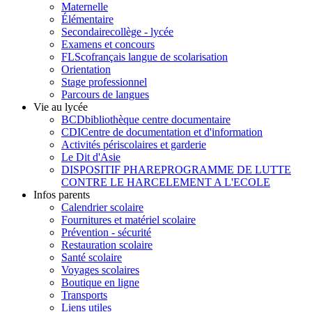
Maternelle
Élémentaire
Secondaire
collège - lycée
Examens et concours
FLSco
français langue de scolarisation
Orientation
Stage professionnel
Parcours de langues
Vie au lycée
BCD
bibliothèque centre documentaire
CDI
Centre de documentation et d'information
Activités périscolaires et garderie
Le Dit d'Asie
DISPOSITIF PHARE
PROGRAMME DE LUTTE
CONTRE LE HARCELEMENT A L'ECOLE
Infos parents
Calendrier scolaire
Fournitures et matériel scolaire
Prévention - sécurité
Restauration scolaire
Santé scolaire
Voyages scolaires
Boutique en ligne
Transports
Liens utiles