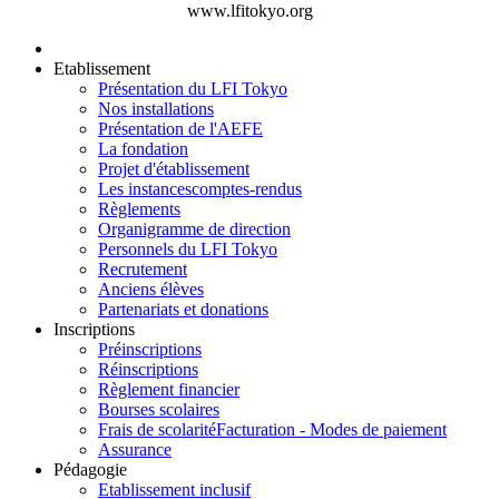
www.lfitokyo.org
Etablissement
Présentation du LFI Tokyo
Nos installations
Présentation de l'AEFE
La fondation
Projet d'établissement
Les instances
comptes-rendus
Règlements
Organigramme de direction
Personnels du LFI Tokyo
Recrutement
Anciens élèves
Partenariats et donations
Inscriptions
Préinscriptions
Réinscriptions
Règlement financier
Bourses scolaires
Frais de scolarité
Facturation - Modes de paiement
Assurance
Pédagogie
Etablissement inclusif