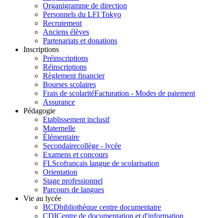
Organigramme de direction
Personnels du LFI Tokyo
Recrutement
Anciens élèves
Partenariats et donations
Inscriptions
Préinscriptions
Réinscriptions
Règlement financier
Bourses scolaires
Frais de scolarité
Facturation - Modes de paiement
Assurance
Pédagogie
Etablissement inclusif
Maternelle
Élémentaire
Secondaire
collège - lycée
Examens et concours
FLSco
français langue de scolarisation
Orientation
Stage professionnel
Parcours de langues
Vie au lycée
BCD
bibliothèque centre documentaire
CDI
Centre de documentation et d'information