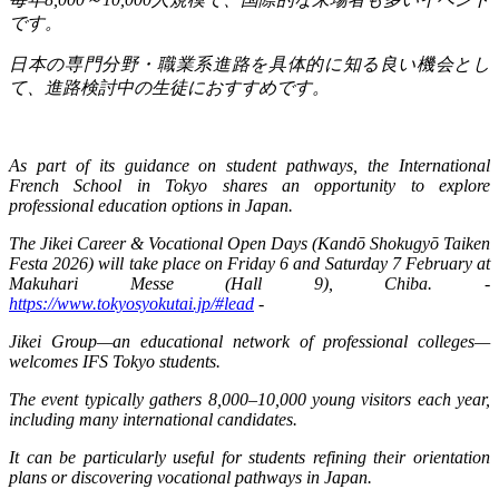
です。
日本の専門分野・職業系進路を具体的に知る良い機会とし
て、進路検討中の生徒におすすめです。
As part of its guidance on student pathways, the International
French School in Tokyo shares an opportunity to explore
professional education options in Japan.
The Jikei Career & Vocational Open Days (Kandō Shokugyō Taiken
Festa 2026) will take place on Friday 6 and Saturday 7 February at
Makuhari Messe (Hall 9), Chiba. -
https://www.tokyosyokutai.jp/#lead
-
Jikei Group—an educational network of professional colleges—
welcomes IFS Tokyo students.
The event typically gathers 8,000–10,000 young visitors each year,
including many international candidates.
It can be particularly useful for students refining their orientation
plans or discovering vocational pathways in Japan.