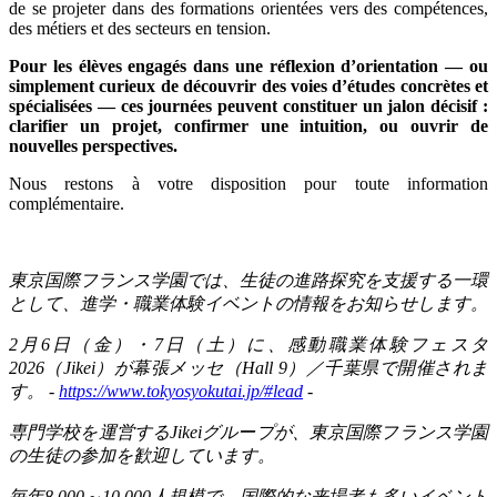
de se projeter dans des formations orientées vers des compétences,
des métiers et des secteurs en tension.
Pour les élèves engagés dans une réflexion d’orientation — ou
simplement curieux de découvrir des voies d’études concrètes et
spécialisées — ces journées peuvent constituer un jalon décisif :
clarifier un projet, confirmer une intuition, ou ouvrir de
nouvelles perspectives.
Nous restons à votre disposition pour toute information
complémentaire.
東京国際フランス学園では、生徒の進路探究を支援する一環
として、進学・職業体験イベントの情報をお知らせします。
2
月
6
日（金）・
7
日（土）に、感動職業体験フェスタ
2026
（
Jikei
）が幕張メッセ（
Hall 9
）／千葉県で開催されま
す。
-
https://www.tokyosyokutai.jp/#lead
-
専門学校を運営する
Jikei
グループが、東京国際フランス学園
の生徒の参加を歓迎しています。
毎年
8,000
～
10,000
人規模で、国際的な来場者も多いイベント