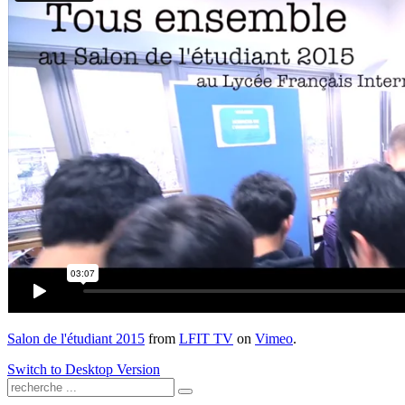
Salon de l'étudiant 2015
from
LFIT TV
on
Vimeo
.
Switch to Desktop Version