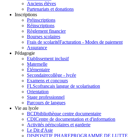
Anciens élèves
Partenariats et donations
Inscriptions
Préinscriptions
Réinscriptions
Règlement financier
Bourses scolaires
Frais de scolarité
Facturation - Modes de paiement
Assurance
Pédagogie
Etablissement inclusif
Maternelle
Élémentaire
Secondaire
collège - lycée
Examens et concours
FLSco
français langue de scolarisation
Orientation
Stage professionnel
Parcours de langues
Vie au lycée
BCD
bibliothèque centre documentaire
CDI
Centre de documentation et d'information
Activités périscolaires et garderie
Le Dit d'Asie
DISPOSITIF PHARE
PROGRAMME DE LUTTE