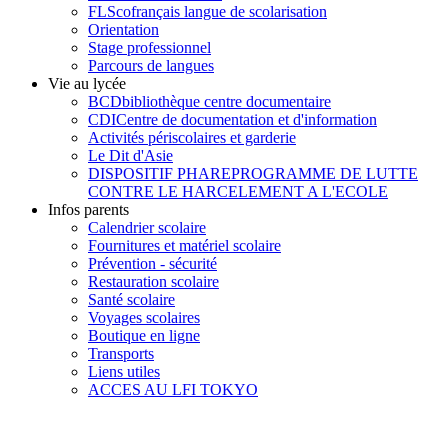
FLSco
français langue de scolarisation
Orientation
Stage professionnel
Parcours de langues
Vie au lycée
BCD
bibliothèque centre documentaire
CDI
Centre de documentation et d'information
Activités périscolaires et garderie
Le Dit d'Asie
DISPOSITIF PHARE
PROGRAMME DE LUTTE
CONTRE LE HARCELEMENT A L'ECOLE
Infos parents
Calendrier scolaire
Fournitures et matériel scolaire
Prévention - sécurité
Restauration scolaire
Santé scolaire
Voyages scolaires
Boutique en ligne
Transports
Liens utiles
ACCES AU LFI TOKYO