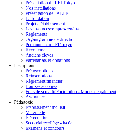
Présentation du LFI Tokyo
Nos installations
Présentation de l'AEFE
La fondation
Projet d'établissement
Les instances
comptes-rendus
Règlements
Organigramme de direction
Personnels du LFI Tokyo
Recrutement
Anciens élèves
Partenariats et donations
Inscriptions
Préinscriptions
Réinscriptions
Règlement financier
Bourses scolaires
Frais de scolarité
Facturation - Modes de paiement
Assurance
Pédagogie
Etablissement inclusif
Maternelle
Élémentaire
Secondaire
collège - lycée
Examens et concours