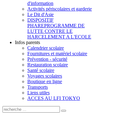
d'information
Activités périscolaires et garderie
Le Dit d'Asie
DISPOSITIF
PHARE
PROGRAMME DE
LUTTE CONTRE LE
HARCELEMENT A L'ECOLE
Infos parents
Calendrier scolaire
Fournitures et matériel scolaire
Prévention - sécurité
Restauration scolaire
Santé scolaire
Voyages scolaires
Boutique en ligne
Transports
Liens utiles
ACCES AU LFI TOKYO