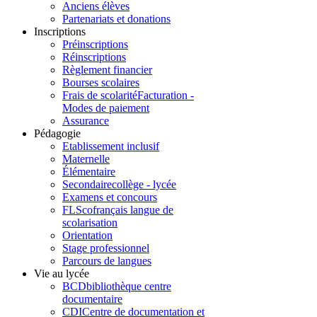
Anciens élèves
Partenariats et donations
Inscriptions
Préinscriptions
Réinscriptions
Règlement financier
Bourses scolaires
Frais de scolarité
Facturation -
Modes de paiement
Assurance
Pédagogie
Etablissement inclusif
Maternelle
Élémentaire
Secondaire
collège - lycée
Examens et concours
FLSco
français langue de
scolarisation
Orientation
Stage professionnel
Parcours de langues
Vie au lycée
BCD
bibliothèque centre
documentaire
CDI
Centre de documentation et