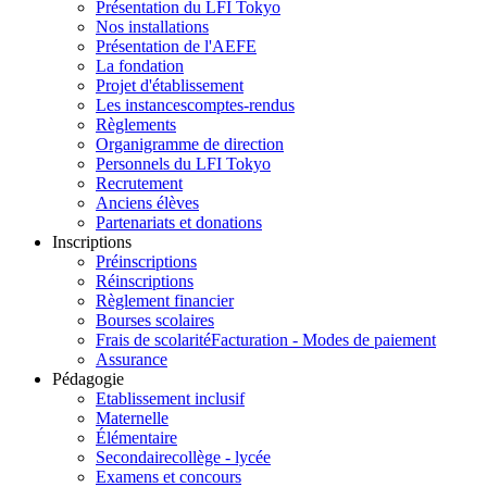
Présentation du LFI Tokyo
Nos installations
Présentation de l'AEFE
La fondation
Projet d'établissement
Les instances
comptes-rendus
Règlements
Organigramme de direction
Personnels du LFI Tokyo
Recrutement
Anciens élèves
Partenariats et donations
Inscriptions
Préinscriptions
Réinscriptions
Règlement financier
Bourses scolaires
Frais de scolarité
Facturation - Modes de paiement
Assurance
Pédagogie
Etablissement inclusif
Maternelle
Élémentaire
Secondaire
collège - lycée
Examens et concours