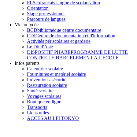
FLSco
français langue de scolarisation
Orientation
Stage professionnel
Parcours de langues
Vie au lycée
BCD
bibliothèque centre documentaire
CDI
Centre de documentation et d'information
Activités périscolaires et garderie
Le Dit d'Asie
DISPOSITIF PHARE
PROGRAMME DE LUTTE
CONTRE LE HARCELEMENT A L'ECOLE
Infos parents
Calendrier scolaire
Fournitures et matériel scolaire
Prévention - sécurité
Restauration scolaire
Santé scolaire
Voyages scolaires
Boutique en ligne
Transports
Liens utiles
ACCES AU LFI TOKYO