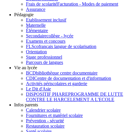
Frais de scolarité
Facturation - Modes de paiement
Assurance
Pédagogie
Etablissement inclusif
Maternelle
Élémentaire
Secondaire
collège - lycée
Examens et concours
FLSco
français langue de scolarisation
Orientation
Stage professionnel
Parcours de langues
Vie au lycée
BCD
bibliothèque centre documentaire
CDI
Centre de documentation et d'information
Activités périscolaires et garderie
Le Dit d'Asie
DISPOSITIF PHARE
PROGRAMME DE LUTTE
CONTRE LE HARCELEMENT A L'ECOLE
Infos parents
Calendrier scolaire
Fournitures et matériel scolaire
Prévention - sécurité
Restauration scolaire
Santé scolaire