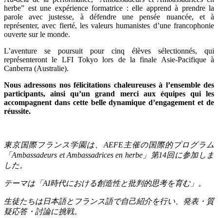
herbe” est une expérience formatrice : elle apprend à prendre la
parole avec justesse, à défendre une pensée nuancée, et à
représenter, avec fierté, les valeurs humanistes d’une francophonie
ouverte sur le monde.
L’aventure se poursuit pour cinq élèves sélectionnés, qui
représenteront le LFI Tokyo lors de la finale Asie-Pacifique à
Canberra (Australie).
Nous adressons nos félicitations chaleureuses à l’ensemble des
participants, ainsi qu’un grand merci aux équipes qui les
accompagnent dans cette belle dynamique d’engagement et de
réussite.
東京国際フランス学園は、
AEFE
主催の国際的プログラム
「
Ambassadeurs et Ambassadrices en herbe
」第
14
回に参加しま
した。
テーマは「
AI
時代における創造性と批判的思考を育む」。
生徒たちは日本語とフランス語で自己紹介を行い、発表・質
疑応答・討論に挑戦。