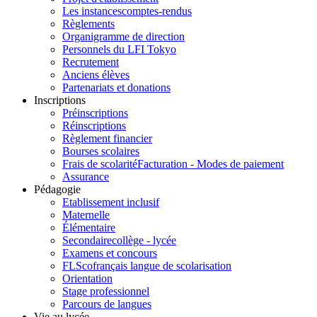
Les instances
comptes-rendus
Règlements
Organigramme de direction
Personnels du LFI Tokyo
Recrutement
Anciens élèves
Partenariats et donations
Inscriptions
Préinscriptions
Réinscriptions
Règlement financier
Bourses scolaires
Frais de scolarité
Facturation - Modes de paiement
Assurance
Pédagogie
Etablissement inclusif
Maternelle
Élémentaire
Secondaire
collège - lycée
Examens et concours
FLSco
français langue de scolarisation
Orientation
Stage professionnel
Parcours de langues
Vie au lycée