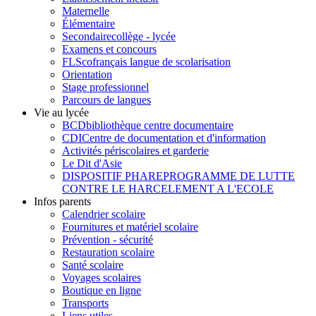
Maternelle
Élémentaire
Secondaire
collège - lycée
Examens et concours
FLSco
français langue de scolarisation
Orientation
Stage professionnel
Parcours de langues
Vie au lycée
BCD
bibliothèque centre documentaire
CDI
Centre de documentation et d'information
Activités périscolaires et garderie
Le Dit d'Asie
DISPOSITIF PHARE
PROGRAMME DE LUTTE
CONTRE LE HARCELEMENT A L'ECOLE
Infos parents
Calendrier scolaire
Fournitures et matériel scolaire
Prévention - sécurité
Restauration scolaire
Santé scolaire
Voyages scolaires
Boutique en ligne
Transports
Liens utiles