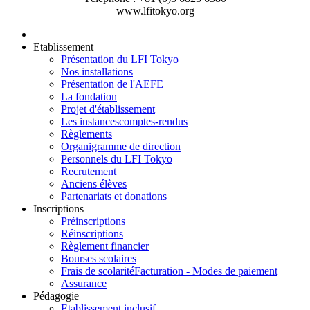
www.lfitokyo.org
Etablissement
Présentation du LFI Tokyo
Nos installations
Présentation de l'AEFE
La fondation
Projet d'établissement
Les instances
comptes-rendus
Règlements
Organigramme de direction
Personnels du LFI Tokyo
Recrutement
Anciens élèves
Partenariats et donations
Inscriptions
Préinscriptions
Réinscriptions
Règlement financier
Bourses scolaires
Frais de scolarité
Facturation - Modes de paiement
Assurance
Pédagogie
Etablissement inclusif