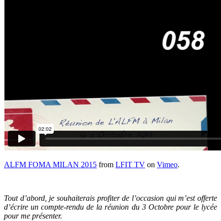
ALFM FOMA MILAN 2015
from
LFIT TV
on
Vimeo
.
Tout d’abord, je souhaiterais profiter de l’occasion qui m’est offerte
d’écrire un compte-rendu de la réunion du 3 Octobre pour le lycée
pour me présenter.