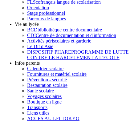
FLSco
français langue de scolarisation
Orientation
Stage professionnel
Parcours de langues
Vie au lycée
BCD
bibliothèque centre documentaire
CDI
Centre de documentation et d'information
Activités périscolaires et garderie
Le Dit d'Asie
DISPOSITIF PHARE
PROGRAMME DE LUTTE
CONTRE LE HARCELEMENT A L'ECOLE
Infos parents
Calendrier scolaire
Fournitures et matériel scolaire
Prévention - sécurité
Restauration scolaire
Santé scolaire
Voyages scolaires
Boutique en ligne
Transports
Liens utiles
ACCES AU LFI TOKYO