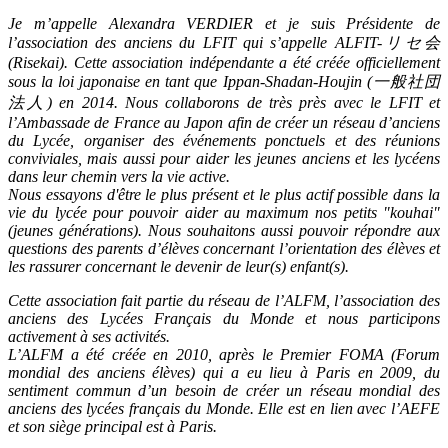
Je m’appelle Alexandra VERDIER et je suis Présidente de
l’association des anciens du LFIT qui s’appelle ALFIT-リセ会
(Risekai). Cette association indépendante a été créée officiellement
sous la loi japonaise en tant que Ippan-Shadan-Houjin (一般社団
法人) en 2014. Nous collaborons de très près avec le LFIT et
l’Ambassade de France au Japon afin de créer un réseau d’anciens
du Lycée, organiser des événements ponctuels et des réunions
conviviales, mais aussi pour aider les jeunes anciens et les lycéens
dans leur chemin vers la vie active.
Nous essayons d'être le plus présent et le plus actif possible dans la
vie du lycée pour pouvoir aider au maximum nos petits "kouhai"
(jeunes générations). Nous souhaitons aussi pouvoir répondre aux
questions des parents d’élèves concernant l’orientation des élèves et
les rassurer concernant le devenir de leur(s) enfant(s).
Cette association fait partie du réseau de l’ALFM, l’association des
anciens des Lycées Français du Monde et nous participons
activement à ses activités.
L’ALFM a été créée en 2010, après le Premier FOMA (Forum
mondial des anciens élèves) qui a eu lieu à Paris en 2009, du
sentiment commun d’un besoin de créer un réseau mondial des
anciens des lycées français du Monde. Elle est en lien avec l’AEFE
et son siège principal est à Paris.