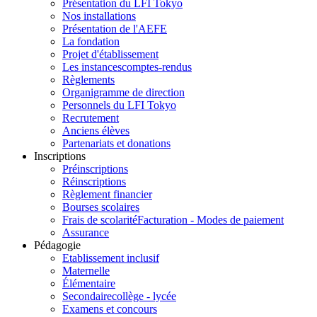
Présentation du LFI Tokyo
Nos installations
Présentation de l'AEFE
La fondation
Projet d'établissement
Les instances
comptes-rendus
Règlements
Organigramme de direction
Personnels du LFI Tokyo
Recrutement
Anciens élèves
Partenariats et donations
Inscriptions
Préinscriptions
Réinscriptions
Règlement financier
Bourses scolaires
Frais de scolarité
Facturation - Modes de paiement
Assurance
Pédagogie
Etablissement inclusif
Maternelle
Élémentaire
Secondaire
collège - lycée
Examens et concours