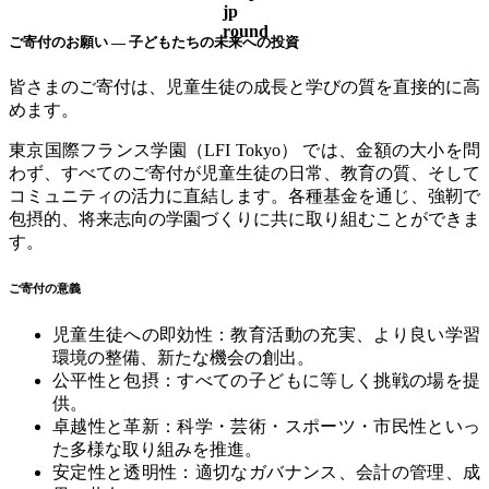
ご寄付のお願い
—
子どもたちの未来への投資
皆さまのご寄付は、児童生徒の成長と学びの質を直接的に高
めます。
東京国際フランス学園（
LFI Tokyo
）
では、金額の大小を問
わず、すべてのご寄付が児童生徒の日常、教育の質、そして
コミュニティの活力に直結します。各種基金を通じ、強靭で
包摂的、将来志向の学園づくりに共に取り組むことができま
す。
ご寄付の意義
児童生徒への即効性：教育活動の充実、より良い学習
環境の整備、新たな機会の創出。
公平性と包摂：すべての子どもに等しく挑戦の場を提
供。
卓越性と革新：科学・芸術・スポーツ・市民性といっ
た多様な取り組みを推進。
安定性と透明性：適切なガバナンス、会計の管理、成