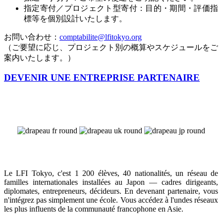
指定寄付／プロジェクト型寄付：目的・期間・評価指
標等を個別設計いたします。
お問い合わせ：
comptabilite@lfitokyo.org
（ご要望に応じ、プロジェクト別の概算やスケジュールをご
案内いたします。）
DEVENIR UNE ENTREPRISE PARTENAIRE
Le LFI Tokyo, c'est 1 200 élèves, 40 nationalités, un réseau de
familles internationales installées au Japon — cadres dirigeants,
diplomates, entrepreneurs, décideurs. En devenant partenaire, vous
n'intégrez pas simplement une école. Vous accédez à l'undes réseaux
les plus influents de la communauté francophone en Asie.