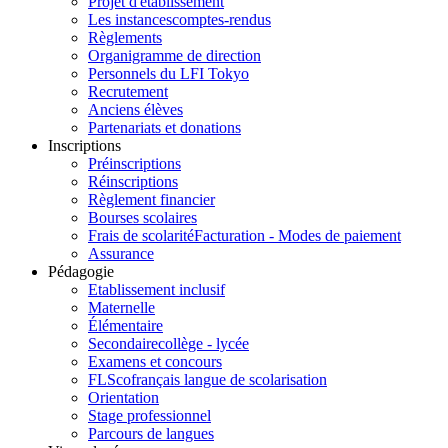
Projet d'établissement
Les instances
comptes-rendus
Règlements
Organigramme de direction
Personnels du LFI Tokyo
Recrutement
Anciens élèves
Partenariats et donations
Inscriptions
Préinscriptions
Réinscriptions
Règlement financier
Bourses scolaires
Frais de scolarité
Facturation - Modes de paiement
Assurance
Pédagogie
Etablissement inclusif
Maternelle
Élémentaire
Secondaire
collège - lycée
Examens et concours
FLSco
français langue de scolarisation
Orientation
Stage professionnel
Parcours de langues