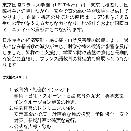
東京国際フランス学園（
LFI Tokyo
）
は、東京に根差し、国
際社会と連携しながら、安全で質の高い学習環境を提供して
おります。企業・機関の皆様との連携は、1 575
名を超える
生徒の学びを支える大きな力となり、地域社会および国際コ
ミュニティへの貢献にもつながります。
日本特有の経済変動・感染症・自然災害等の影響により、過
去には在籍者数の減少が生じ、財政や将来投資に影響を及ぼ
しました。皆様のご支援は、学園の財政基盤の強化と長期的
な安定に直結し、フランス語教育の持続的な発展へとつなが
ります。
ご支援のメリット
教育的・社会的インパクト
学術・芸術・スポーツ・言語教育の充実、奨学支援、
インクルージョン施策の推進。
学園運営のレジリエンス強化
安定基金の充実、計画的な施設投資、予防保全、安全
対策、長期計画の確実な遂行。
公式な広報・顕彰