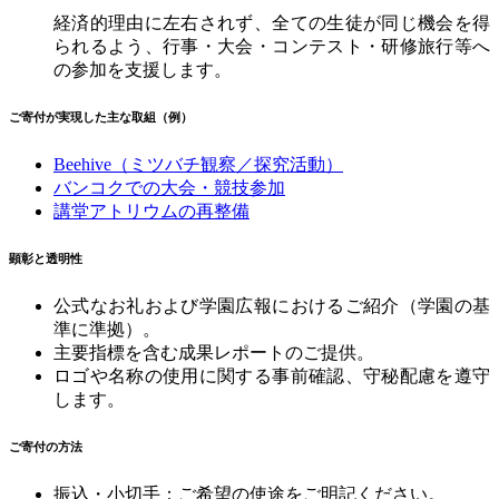
経済的理由に左右されず、全ての生徒が同じ機会を得
られるよう、行事・大会・コンテスト・研修旅行等へ
の参加を支援します。
ご寄付が実現した主な取組（例）
Beehive
（ミツバチ観察／探究活動）
バンコクでの大会・競技参加
講堂アトリウムの再整備
顕彰と透明性
公式なお礼および学園広報におけるご紹介（学園の基
準に準拠）。
主要指標を含む成果レポートのご提供。
ロゴや名称の使用に関する事前確認、守秘配慮を遵守
します。
ご寄付の方法
振込・小切手：ご希望の使途をご明記ください。