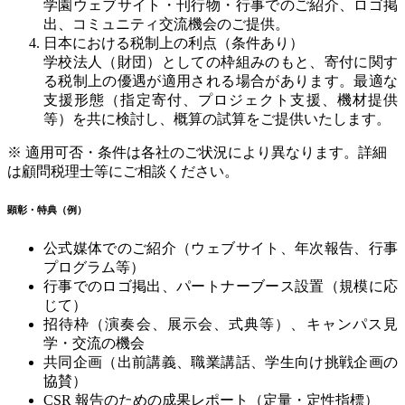
学園ウェブサイト・刊行物・行事でのご紹介、ロゴ掲
出、コミュニティ交流機会のご提供。
日本における税制上の利点（条件あり）
学校法人（財団）としての枠組みのもと、寄付に関す
る税制上の優遇が適用される場合があります。最適な
支援形態（指定寄付、プロジェクト支援、機材提供
等）を共に検討し、概算の試算をご提供いたします。
※
適用可否・条件は各社のご状況により異なります。詳細
は顧問税理士等にご相談ください。
顕彰・特典（例）
公式媒体でのご紹介（ウェブサイト、年次報告、行事
プログラム等）
行事でのロゴ掲出、パートナーブース設置（規模に応
じて）
招待枠（演奏会、展示会、式典等）、キャンパス見
学・交流の機会
共同企画（出前講義、職業講話、学生向け挑戦企画の
協賛）
CSR
報告のための成果レポート（定量・定性指標）