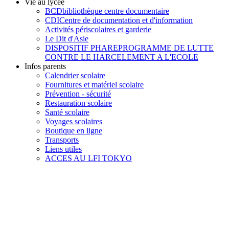
Vie au lycée
BCD
bibliothèque centre documentaire
CDI
Centre de documentation et d'information
Activités périscolaires et garderie
Le Dit d'Asie
DISPOSITIF PHARE
PROGRAMME DE LUTTE
CONTRE LE HARCELEMENT A L'ECOLE
Infos parents
Calendrier scolaire
Fournitures et matériel scolaire
Prévention - sécurité
Restauration scolaire
Santé scolaire
Voyages scolaires
Boutique en ligne
Transports
Liens utiles
ACCES AU LFI TOKYO