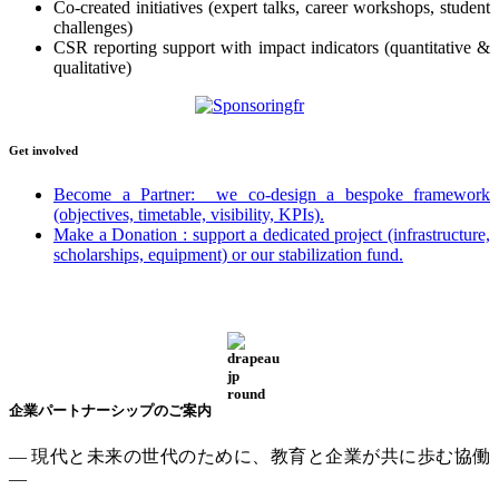
Co-created initiatives (expert talks, career workshops, student
challenges)
CSR reporting support with impact indicators (quantitative &
qualitative)
Get involved
Become a Partner: we co-design a bespoke framework
(objectives, timetable, visibility, KPIs).
Make a Donation : support a dedicated project (infrastructure,
scholarships, equipment) or our stabilization fund.
企業パートナーシップのご案内
—
現代と未来の世代のために、教育と企業が共に歩む協働
—