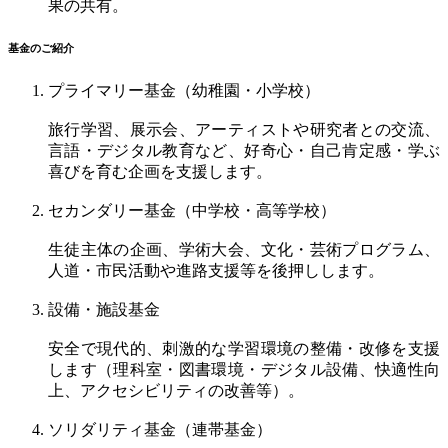
果の共有。
基金のご紹介
プライマリー基金（幼稚園・小学校）
旅行学習、展示会、アーティストや研究者との交流、
言語・デジタル教育など、好奇心・自己肯定感・学ぶ
喜びを育む企画を支援します。
セカンダリー基金（中学校・高等学校）
生徒主体の企画、学術大会、文化・芸術プログラム、
人道・市民活動や進路支援等を後押しします。
設備・施設基金
安全で現代的、刺激的な学習環境の整備・改修を支援
します（理科室・図書環境・デジタル設備、快適性向
上、アクセシビリティの改善等）。
ソリダリティ基金（連帯基金）