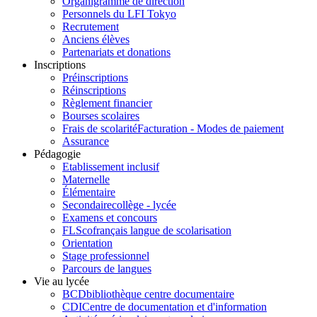
Organigramme de direction
Personnels du LFI Tokyo
Recrutement
Anciens élèves
Partenariats et donations
Inscriptions
Préinscriptions
Réinscriptions
Règlement financier
Bourses scolaires
Frais de scolarité
Facturation - Modes de paiement
Assurance
Pédagogie
Etablissement inclusif
Maternelle
Élémentaire
Secondaire
collège - lycée
Examens et concours
FLSco
français langue de scolarisation
Orientation
Stage professionnel
Parcours de langues
Vie au lycée
BCD
bibliothèque centre documentaire
CDI
Centre de documentation et d'information