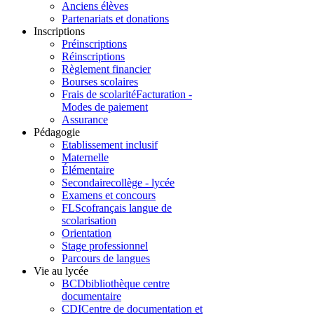
Anciens élèves
Partenariats et donations
Inscriptions
Préinscriptions
Réinscriptions
Règlement financier
Bourses scolaires
Frais de scolarité
Facturation -
Modes de paiement
Assurance
Pédagogie
Etablissement inclusif
Maternelle
Élémentaire
Secondaire
collège - lycée
Examens et concours
FLSco
français langue de
scolarisation
Orientation
Stage professionnel
Parcours de langues
Vie au lycée
BCD
bibliothèque centre
documentaire
CDI
Centre de documentation et