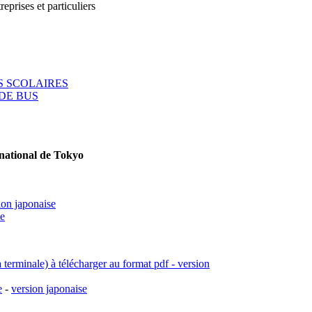
reprises et particuliers
 SCOLAIRES
DE BUS
rnational de Tokyo
ion japonaise
se
a terminale) à télécharger au format pdf - version
e
-
version japonaise