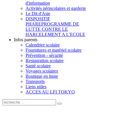
d'information
Activités périscolaires et garderie
Le Dit d'Asie
DISPOSITIF
PHARE
PROGRAMME DE
LUTTE CONTRE LE
HARCELEMENT A L'ECOLE
Infos parents
Calendrier scolaire
Fournitures et matériel scolaire
Prévention - sécurité
Restauration scolaire
Santé scolaire
Voyages scolaires
Boutique en ligne
Transports
Liens utiles
ACCES AU LFI TOKYO