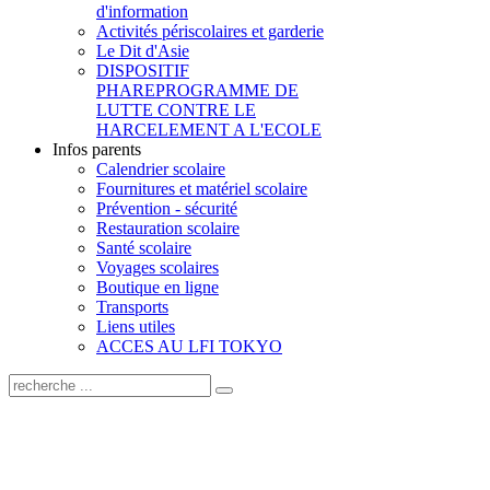
d'information
Activités périscolaires et garderie
Le Dit d'Asie
DISPOSITIF
PHARE
PROGRAMME DE
LUTTE CONTRE LE
HARCELEMENT A L'ECOLE
Infos parents
Calendrier scolaire
Fournitures et matériel scolaire
Prévention - sécurité
Restauration scolaire
Santé scolaire
Voyages scolaires
Boutique en ligne
Transports
Liens utiles
ACCES AU LFI TOKYO