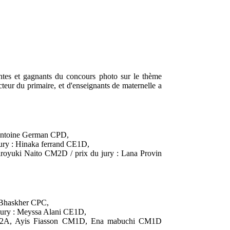
tes et gagnants du concours photo sur le thème
teur du primaire, et d'enseignants de maternelle a
: Antoine German CPD,
jury : Hinaka ferrand CE1D,
royuki Naito CM2D / prix du jury : Lana Provin
a Bhaskher CPC,
 jury : Meyssa Alani CE1D,
y CM2A, Ayis Fiasson CM1D, Ena mabuchi CM1D