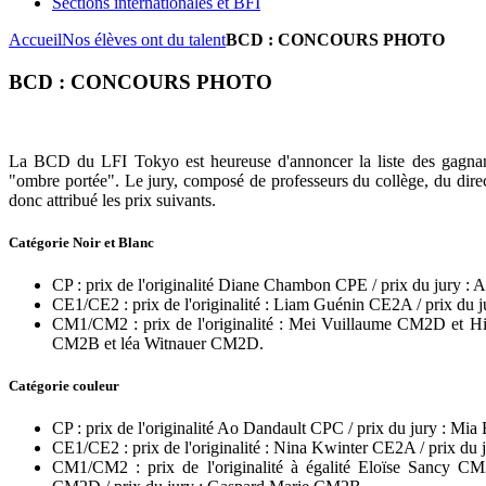
Sections internationales et BFI
Accueil
Nos élèves ont du talent
BCD : CONCOURS PHOTO
BCD : CONCOURS PHOTO
La BCD du LFI Tokyo est heureuse d'annoncer la liste des gagnan
"ombre portée". Le jury, composé de professeurs du collège, du direc
donc attribué les prix suivants.
Catégorie Noir et Blanc
CP : prix de l'originalité Diane Chambon CPE / prix du jury 
CE1/CE2 : prix de l'originalité : Liam Guénin CE2A / prix du 
CM1/CM2 : prix de l'originalité : Mei Vuillaume CM2D et Hi
CM2B et léa Witnauer CM2D.
Catégorie couleur
CP : prix de l'originalité Ao Dandault CPC / prix du jury : Mi
CE1/CE2 : prix de l'originalité : Nina Kwinter CE2A / prix du
CM1/CM2 : prix de l'originalité à égalité Eloïse Sanc