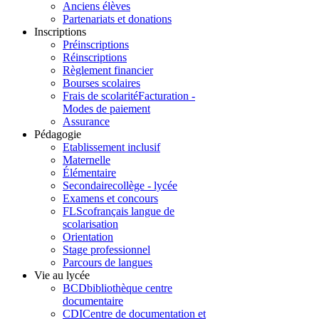
Anciens élèves
Partenariats et donations
Inscriptions
Préinscriptions
Réinscriptions
Règlement financier
Bourses scolaires
Frais de scolarité
Facturation -
Modes de paiement
Assurance
Pédagogie
Etablissement inclusif
Maternelle
Élémentaire
Secondaire
collège - lycée
Examens et concours
FLSco
français langue de
scolarisation
Orientation
Stage professionnel
Parcours de langues
Vie au lycée
BCD
bibliothèque centre
documentaire
CDI
Centre de documentation et