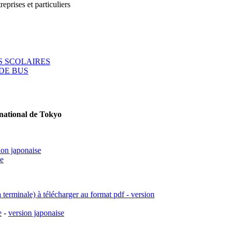
reprises et particuliers
 SCOLAIRES
DE BUS
rnational de Tokyo
ion japonaise
se
a terminale) à télécharger au format pdf - version
e
-
version japonaise