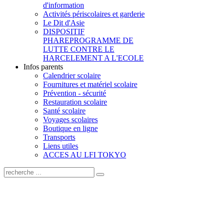
d'information
Activités périscolaires et garderie
Le Dit d'Asie
DISPOSITIF
PHARE
PROGRAMME DE
LUTTE CONTRE LE
HARCELEMENT A L'ECOLE
Infos parents
Calendrier scolaire
Fournitures et matériel scolaire
Prévention - sécurité
Restauration scolaire
Santé scolaire
Voyages scolaires
Boutique en ligne
Transports
Liens utiles
ACCES AU LFI TOKYO