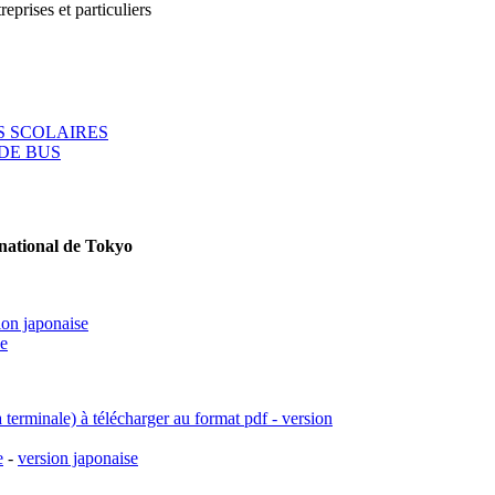
reprises et particuliers
 SCOLAIRES
DE BUS
rnational de Tokyo
ion japonaise
se
a terminale) à télécharger au format pdf - version
e
-
version japonaise