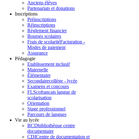
Anciens élèves
Partenariats et donations
Inscriptions
Préinscriptions
Réinscriptions
Règlement financier
Bourses scolaires
Frais de scolarité
Facturation -
Modes de paiement
Assurance
Pédagogie
Etablissement inclusif
Maternelle
Élémentaire
Secondaire
collège - lycée
Examens et concours
FLSco
français langue de
scolarisation
Orientation
Stage professionnel
Parcours de langues
Vie au lycée
BCD
bibliothèque centre
documentaire
CDI
Centre de documentation et