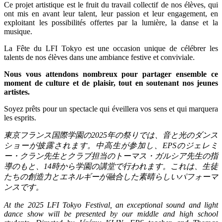
Ce projet artistique est le fruit du travail collectif de nos élèves, qui
ont mis en avant leur talent, leur passion et leur engagement, en
exploitant les possibilités offertes par la lumière, la danse et la
musique.
La Fête du LFI Tokyo est une occasion unique de célébrer les
talents de nos élèves dans une ambiance festive et conviviale.
Nous vous attendons nombreux pour partager ensemble ce
moment de culture et de plaisir, tout en soutenant nos jeunes
artistes.
Soyez prêts pour un spectacle qui éveillera vos sens et qui marquera
les esprits.
東京フランス国際学園の
2025
年の祭りでは、音と光のダンス
ショーが披露されます。中高生が参加し、
EPS
のジェレミ
ー・クラン先生とクラブ担当のトーマス・ガルシア先生の指
導のもと、
14
時から学園の講堂で行われます。これは、生徒
たちの創造力とエネルギーが融合した素晴らしいパフォーマ
ンスです。
At the 2025 LFI Tokyo Festival, an exceptional sound and light
dance show will be presented by our middle and high school