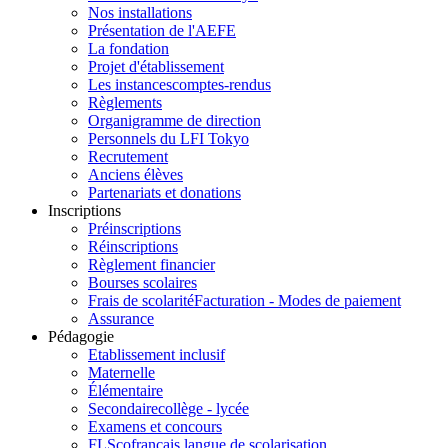
Nos installations
Présentation de l'AEFE
La fondation
Projet d'établissement
Les instances
comptes-rendus
Règlements
Organigramme de direction
Personnels du LFI Tokyo
Recrutement
Anciens élèves
Partenariats et donations
Inscriptions
Préinscriptions
Réinscriptions
Règlement financier
Bourses scolaires
Frais de scolarité
Facturation - Modes de paiement
Assurance
Pédagogie
Etablissement inclusif
Maternelle
Élémentaire
Secondaire
collège - lycée
Examens et concours
FLSco
français langue de scolarisation