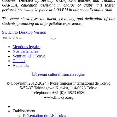
students. Directed by Jérémy KLIN, EPS teacher, and Thomas
GARCIA, education assistant in charge of clubs, this teaser
performance will take place at 2:00 PM in our school's auditorium.
The event showcases the talent, creativity, and dedication of our
students, promising an unforgettable experience
.
Switch to Desktop Version
Mentions légales
Nos partenaires
Venir au LFI Tokyo
Contact
Actualités
© Copyright 2012-2024 - lycée français international de Tokyo
5-57-37 Takinogawa Kita-ku, 114-0023 Tokyo
Téléphone : +81 (0)3 6823 6580
www.lfitokyo.org
Etablissement
Présentation du LFI Tokyo