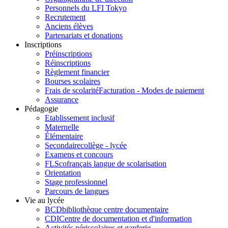
Personnels du LFI Tokyo
Recrutement
Anciens élèves
Partenariats et donations
Inscriptions
Préinscriptions
Réinscriptions
Règlement financier
Bourses scolaires
Frais de scolarité
Facturation - Modes de paiement
Assurance
Pédagogie
Etablissement inclusif
Maternelle
Élémentaire
Secondaire
collège - lycée
Examens et concours
FLSco
français langue de scolarisation
Orientation
Stage professionnel
Parcours de langues
Vie au lycée
BCD
bibliothèque centre documentaire
CDI
Centre de documentation et d'information
Activités périscolaires et garderie