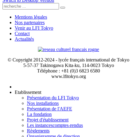
Switch to Desktop Version
Mentions légales
Nos partenaires
Venir au LFI Tokyo
Contact
Actualités
© Copyright 2012-2024 - lycée français international de Tokyo
5-57-37 Takinogawa Kita-ku, 114-0023 Tokyo
Téléphone : +81 (0)3 6823 6580
www.lfitokyo.org
Etablissement
Présentation du LFI Tokyo
Nos installations
Présentation de l'AEFE
La fondation
Projet d'établissement
Les instances
comptes-rendus
Règlements
Organigramme de direction