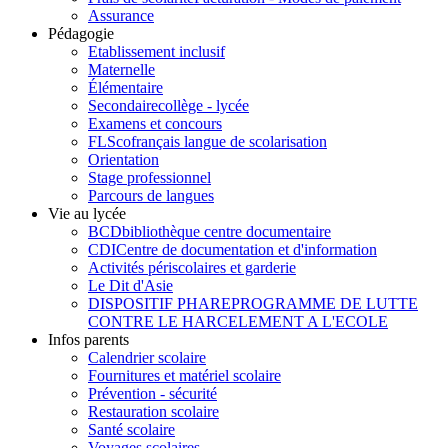
Assurance
Pédagogie
Etablissement inclusif
Maternelle
Élémentaire
Secondaire
collège - lycée
Examens et concours
FLSco
français langue de scolarisation
Orientation
Stage professionnel
Parcours de langues
Vie au lycée
BCD
bibliothèque centre documentaire
CDI
Centre de documentation et d'information
Activités périscolaires et garderie
Le Dit d'Asie
DISPOSITIF PHARE
PROGRAMME DE LUTTE
CONTRE LE HARCELEMENT A L'ECOLE
Infos parents
Calendrier scolaire
Fournitures et matériel scolaire
Prévention - sécurité
Restauration scolaire
Santé scolaire
Voyages scolaires