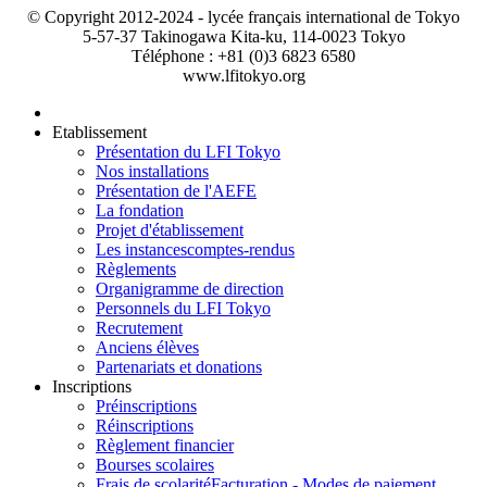
© Copyright 2012-2024 - lycée français international de Tokyo
5-57-37 Takinogawa Kita-ku, 114-0023 Tokyo
Téléphone : +81 (0)3 6823 6580
www.lfitokyo.org
Etablissement
Présentation du LFI Tokyo
Nos installations
Présentation de l'AEFE
La fondation
Projet d'établissement
Les instances
comptes-rendus
Règlements
Organigramme de direction
Personnels du LFI Tokyo
Recrutement
Anciens élèves
Partenariats et donations
Inscriptions
Préinscriptions
Réinscriptions
Règlement financier
Bourses scolaires
Frais de scolarité
Facturation - Modes de paiement