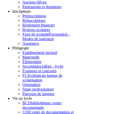
Anciens élèves
Partenariats et donations
Inscriptions
Préinscriptions
Réinscriptions
Règlement financier
Bourses scolaires
Frais de scolarité
Facturation -
Modes de paiement
Assurance
Pédagogie
Etablissement inclusif
Maternelle
Élémentaire
Secondaire
collège - lycée
Examens et concours
FLSco
français langue de
scolarisation
Orientation
Stage professionnel
Parcours de langues
Vie au lycée
BCD
bibliothèque centre
documentaire
CDI
Centre de documentation et