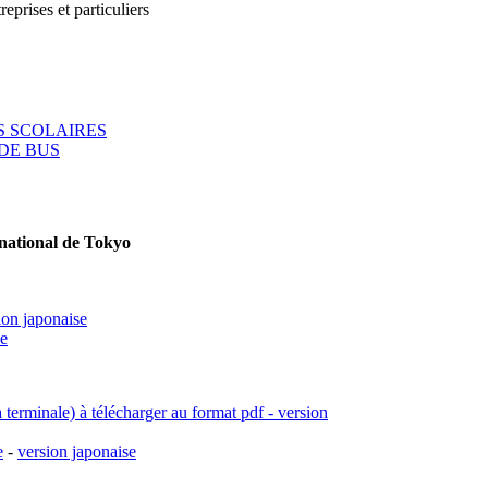
reprises et particuliers
 SCOLAIRES
DE BUS
rnational de Tokyo
ion japonaise
se
a terminale) à télécharger au format pdf - version
e
-
version japonaise