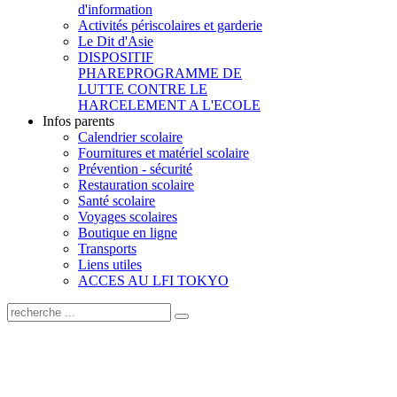
d'information
Activités périscolaires et garderie
Le Dit d'Asie
DISPOSITIF
PHARE
PROGRAMME DE
LUTTE CONTRE LE
HARCELEMENT A L'ECOLE
Infos parents
Calendrier scolaire
Fournitures et matériel scolaire
Prévention - sécurité
Restauration scolaire
Santé scolaire
Voyages scolaires
Boutique en ligne
Transports
Liens utiles
ACCES AU LFI TOKYO