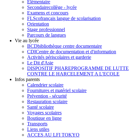
Élémentaire
Secondaire
collège - lycée
Examens et concours
FLSco
français langue de scolarisation
Orientation
Stage professionnel
Parcours de langues
Vie au lycée
BCD
bibliothèque centre documentaire
CDI
Centre de documentation et d'information
Activités périscolaires et garderie
Le Dit d'Asie
DISPOSITIF PHARE
PROGRAMME DE LUTTE
CONTRE LE HARCELEMENT A L'ECOLE
Infos parents
Calendrier scolaire
Fournitures et matériel scolaire
Prévention - sécurité
Restauration scolaire
Santé scolaire
Voyages scolaires
Boutique en ligne
Transports
Liens utiles
ACCES AU LFI TOKYO