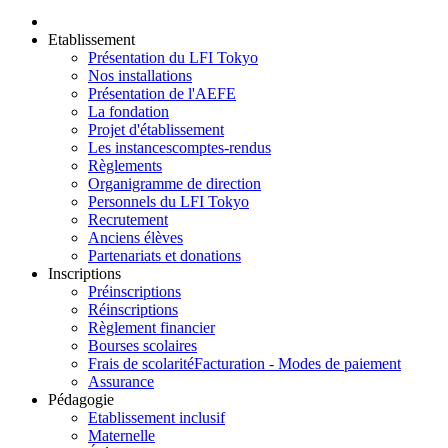
Etablissement
Présentation du LFI Tokyo
Nos installations
Présentation de l'AEFE
La fondation
Projet d'établissement
Les instances
comptes-rendus
Règlements
Organigramme de direction
Personnels du LFI Tokyo
Recrutement
Anciens élèves
Partenariats et donations
Inscriptions
Préinscriptions
Réinscriptions
Règlement financier
Bourses scolaires
Frais de scolarité
Facturation - Modes de paiement
Assurance
Pédagogie
Etablissement inclusif
Maternelle