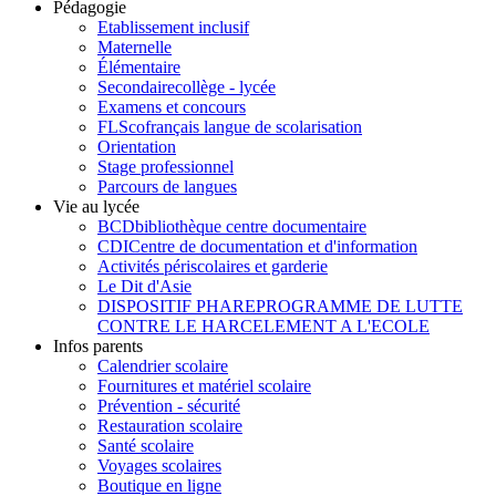
Pédagogie
Etablissement inclusif
Maternelle
Élémentaire
Secondaire
collège - lycée
Examens et concours
FLSco
français langue de scolarisation
Orientation
Stage professionnel
Parcours de langues
Vie au lycée
BCD
bibliothèque centre documentaire
CDI
Centre de documentation et d'information
Activités périscolaires et garderie
Le Dit d'Asie
DISPOSITIF PHARE
PROGRAMME DE LUTTE
CONTRE LE HARCELEMENT A L'ECOLE
Infos parents
Calendrier scolaire
Fournitures et matériel scolaire
Prévention - sécurité
Restauration scolaire
Santé scolaire
Voyages scolaires
Boutique en ligne