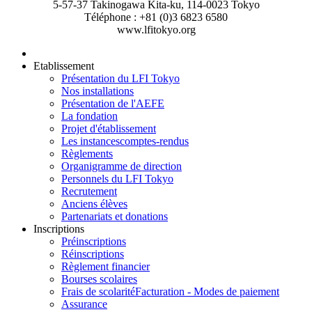
5-57-37 Takinogawa Kita-ku, 114-0023 Tokyo
Téléphone : +81 (0)3 6823 6580
www.lfitokyo.org
Etablissement
Présentation du LFI Tokyo
Nos installations
Présentation de l'AEFE
La fondation
Projet d'établissement
Les instances
comptes-rendus
Règlements
Organigramme de direction
Personnels du LFI Tokyo
Recrutement
Anciens élèves
Partenariats et donations
Inscriptions
Préinscriptions
Réinscriptions
Règlement financier
Bourses scolaires
Frais de scolarité
Facturation - Modes de paiement
Assurance