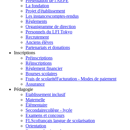
Présentation de l'AEFE
La fondation
Projet d'établissement
Les instances
comptes-rendus
Règlements
Organigramme de direction
Personnels du LFI Tokyo
Recrutement
Anciens élèves
Partenariats et donations
Inscriptions
Préinscriptions
Réinscriptions
Règlement financier
Bourses scolaires
Frais de scolarité
Facturation - Modes de paiement
Assurance
Pédagogie
Etablissement inclusif
Maternelle
Élémentaire
Secondaire
collège - lycée
Examens et concours
FLSco
français langue de scolarisation
Orientation