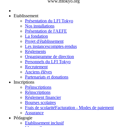
www.lfitokyo.org
Etablissement
Présentation du LFI Tokyo
Nos installations
Présentation de l'AEFE
La fondation
Projet d'établissement
Les instances
comptes-rendus
Règlements
Organigramme de direction
Personnels du LFI Tokyo
Recrutement
Anciens élèves
Partenariats et donations
Inscriptions
Préinscriptions
Réinscriptions
Règlement financier
Bourses scolaires
Frais de scolarité
Facturation - Modes de paiement
Assurance
Pédagogie
Etablissement inclusif