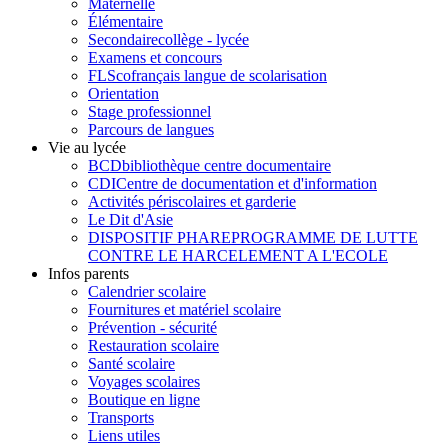
Maternelle
Élémentaire
Secondaire
collège - lycée
Examens et concours
FLSco
français langue de scolarisation
Orientation
Stage professionnel
Parcours de langues
Vie au lycée
BCD
bibliothèque centre documentaire
CDI
Centre de documentation et d'information
Activités périscolaires et garderie
Le Dit d'Asie
DISPOSITIF PHARE
PROGRAMME DE LUTTE
CONTRE LE HARCELEMENT A L'ECOLE
Infos parents
Calendrier scolaire
Fournitures et matériel scolaire
Prévention - sécurité
Restauration scolaire
Santé scolaire
Voyages scolaires
Boutique en ligne
Transports
Liens utiles